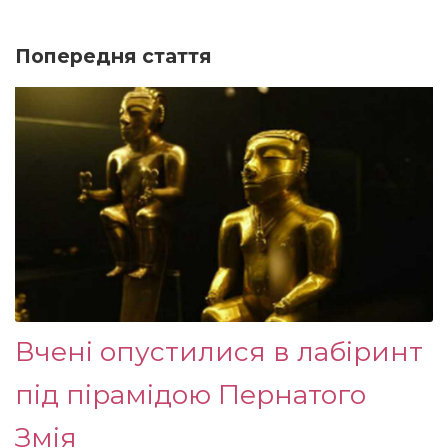
Попередня стаття
Вчені опустилися в лабіринт
під пірамідою Пернатого
Змія