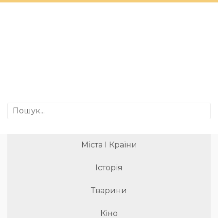
Міста І Країни
Історія
Тварини
Кіно