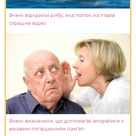
Вчені відкрили рибу, яка полює на птахів
страшне відео
Вчені визначили, що допомагає впоратися з
віковим погіршенням пам'яті