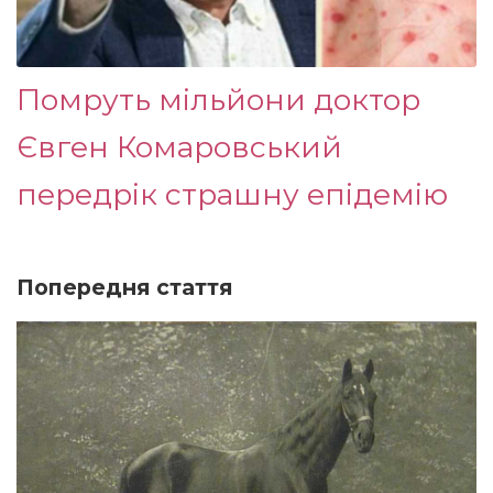
Помруть мільйони доктор
Євген Комаровський
передрік страшну епідемію
Попередня стаття