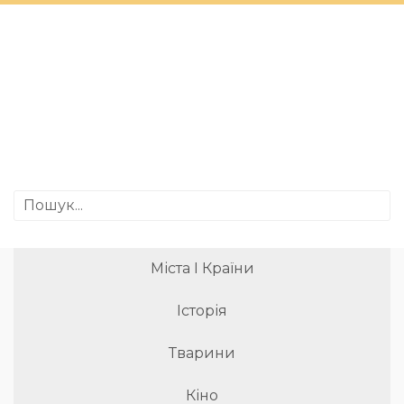
Міста І Країни
Історія
Тварини
Кіно