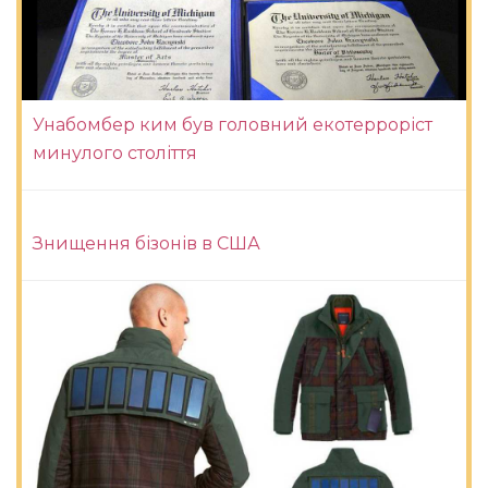
Унабомбер ким був головний екотерроріст
минулого століття
Знищення бізонів в США