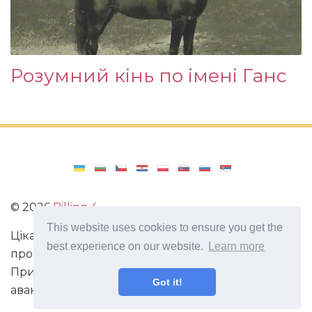
Розумний кінь по імені Ганс
©
2026
Billing 4
This website uses cookies to ensure you get the
Цікаві та захоплюючі факти з усього світу. Статті
best experience on our website.
Learn more
про виживання в непередбачених ситуаціях.
Пригоди, маршрути і спосіб життя сучасного
Got it!
авантюриста. Все про мистецтво магії.