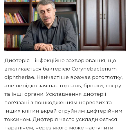
Дифтерія - інфекційне захворювання, що
викликається бактерією Corynebacterium
diphtheriae. Найчастіше вражає ротоглотку,
але нерідко зачіпає гортань, бронхи, шкіру
та інші органи. Ускладнення дифтерії
пов'язані з пошкодженням нервових та
інших клітин вкрай отруйним дифтерійним
токсином. Дифтерія часто ускладнюється
паралічем, через якого може наступити