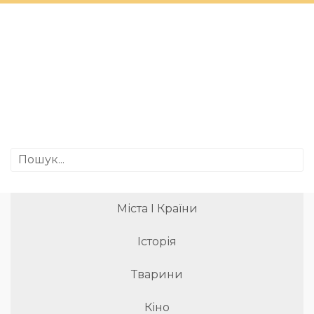
Міста І Країни
Історія
Тварини
Кіно