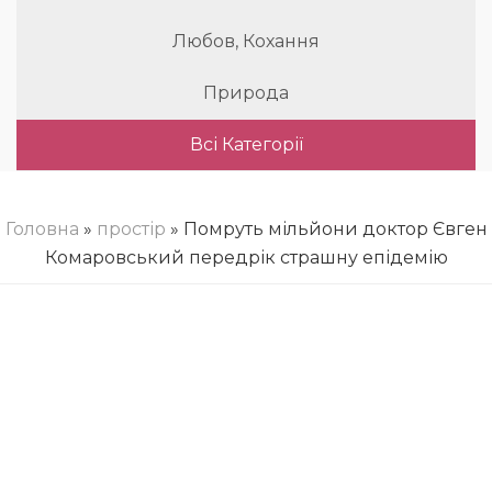
Любов, Кохання
Природа
Всі Категорії
Головна
»
простір
» Помруть мільйони доктор Євген
Комаровський передрік страшну епідемію