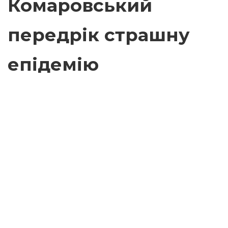
Комаровський
передрік страшну
епідемію