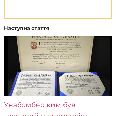
Наступна стаття
Унабомбер ким був
головний екотерроріст