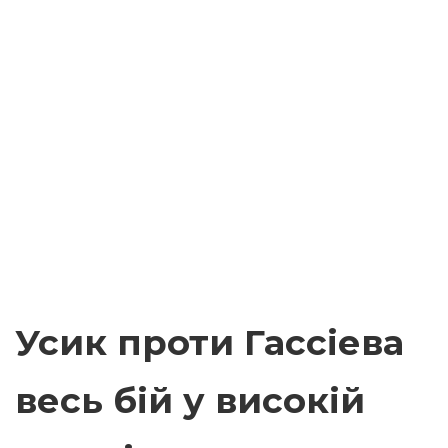
Усик проти Гассіева
весь бій у високій