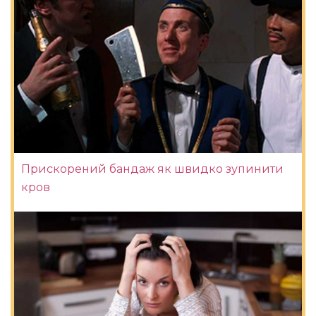
Прискорений бандаж як швидко зупинити
кров