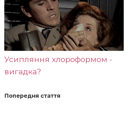
Усипляння хлороформом -
вигадка?
Попередня стаття