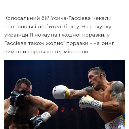
Колосальний бій Усика-Гассіева чекали
напевно всі любителі боксу. На рахунку
українця 11 нокаутів і жодної поразки, у
Гассіева також жодної поразки - на ринг
вийшли справжні термінатори!