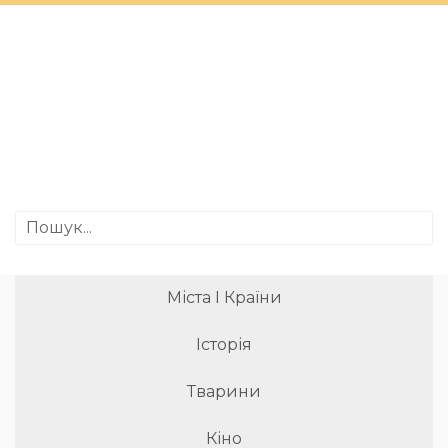
Міста І Країни
Історія
Тварини
Кіно