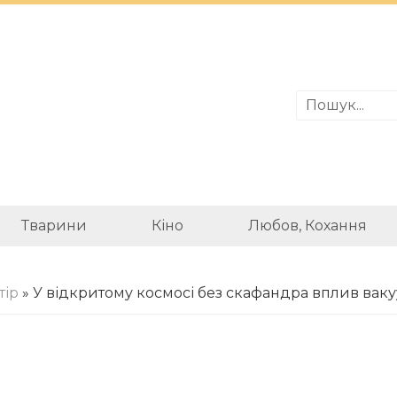
Тварини
Кіно
Любов, Кохання
тір
» У відкритому космосі без скафандра вплив вак