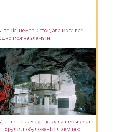
У пенісі немає кісток, але його все
одно можна зламати
У печері гірського короля неймовірні
споруди, побудовані під землею