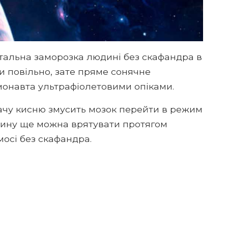
тальна заморозка людині без скафандра в
ти повільно, зате пряме сонячне
монавта ультрафіолетовими опіками.
тачу кисню змусить мозок перейти в режим
юдину ще можна врятувати протягом
осі без скафандра.