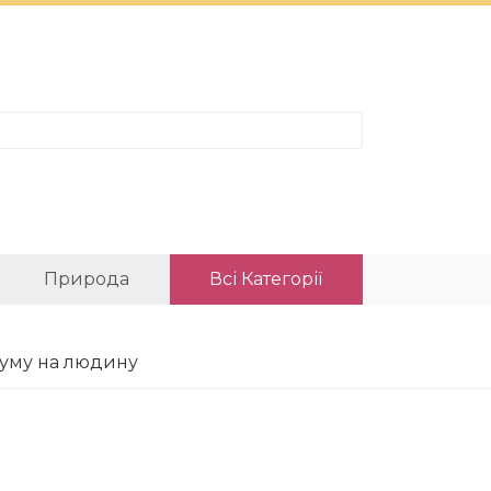
Природа
Всі Категорії
ууму на людину