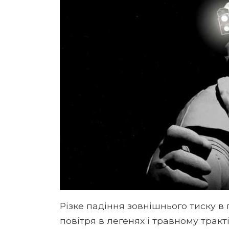
Різке падіння зовнішнього тиску 
повітря в легенях і травному тракт