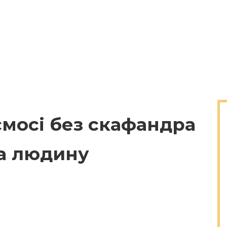
смосі без скафандра
а людину