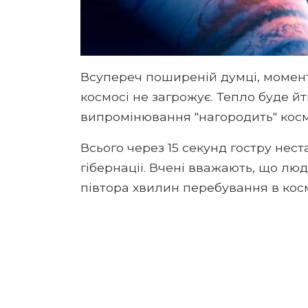
Всупереч поширеній думці, момен
космосі не загрожує. Тепло буде й
випромінювання "нагородить" кос
Всього через 15 секунд гостру нес
гібернації. Вчені вважають, що л
півтора хвилин перебування в косм