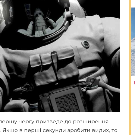
в першу чергу призведе до розширення
і. Якщо в перші секунди зробити видих, то