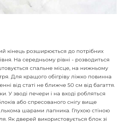
ухий кінець розширюється до потрібних
івня. На середньому рівні - розводиться
штовується спальне місце, на нижньому
ітря. Для кращого обігріву ліжко повинна
ні від статі не ближче 50 см від багаття.
ки. У зводі печери і на вході робляться
локів або спресованого снігу вище
кількома шарами лапника. Глухою стіною
я. Як дверей використовується блок зі