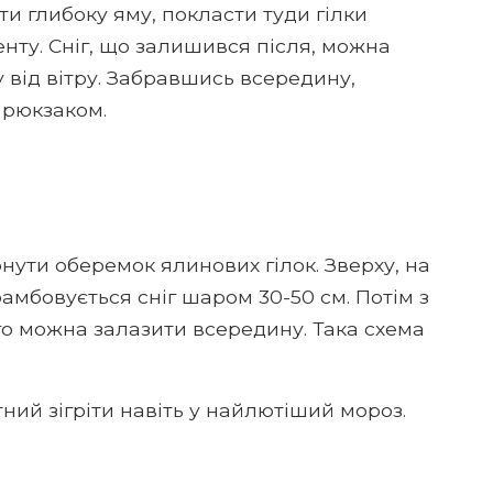
ти глибоку яму, покласти туди гілки
енту. Сніг, що залишився після, можна
 від вітру. Забравшись всередину,
 рюкзаком.
нути оберемок ялинових гілок. Зверху, на
амбовується сніг шаром 30-50 см. Потім з
ого можна залазити всередину. Така схема
тний зігріти навіть у найлютіший мороз.