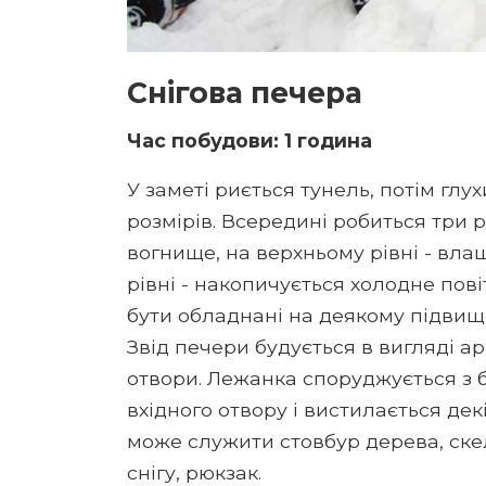
Снігова печера
Час побудови: 1 година
У заметі риється тунель, потім гл
розмірів. Всередині робиться три р
вогнище, на верхньому рівні - вла
рівні - накопичується холодне пов
бути обладнані на деякому підвищен
Звід печери будується в вигляді ар
отвори. Лежанка споруджується з б
вхідного отвору і вистилається де
може служити стовбур дерева, скел
снігу, рюкзак.