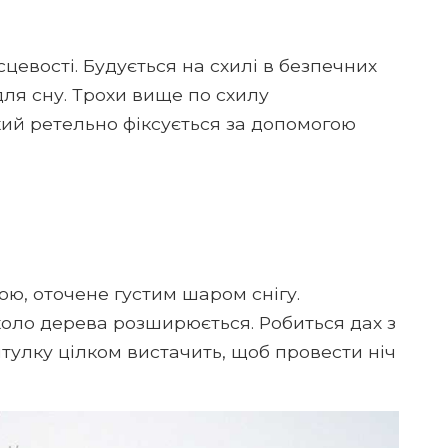
сцевості. Будується на схилі в безпечних
 для сну. Трохи вище по схилу
кий ретельно фіксується за допомогою
ою, оточене густим шаром снігу.
оло дерева розширюється. Робиться дах з
ритулку цілком вистачить, щоб провести ніч