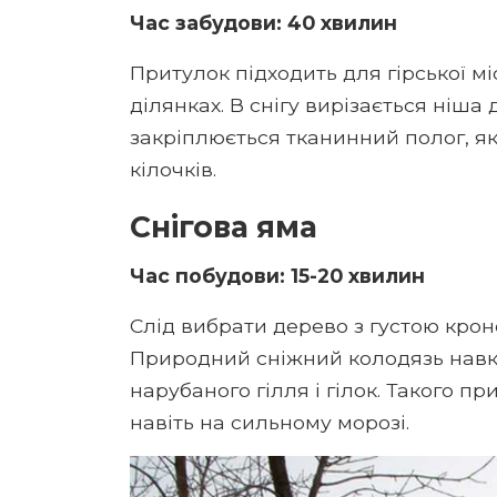
Час забудови: 40 хвилин
Притулок підходить для гірської мі
ділянках. В снігу вирізається ніша
закріплюється тканинний полог, я
кілочків.
Снігова яма
Час побудови: 15-20 хвилин
Слід вибрати дерево з густою крон
Природний сніжний колодязь навк
нарубаного гілля і гілок. Такого п
навіть на сильному морозі.