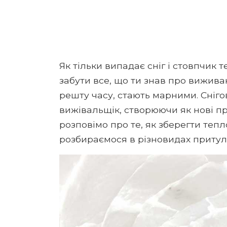
Як тільки випадає сніг і стовпчик
забути все, що ти знав про вижива
решту часу, стають марними. Сніго
вижівальщік, створюючи як нові пр
розповімо про те, як зберегти тепл
розбираємося в різновидах притулкі