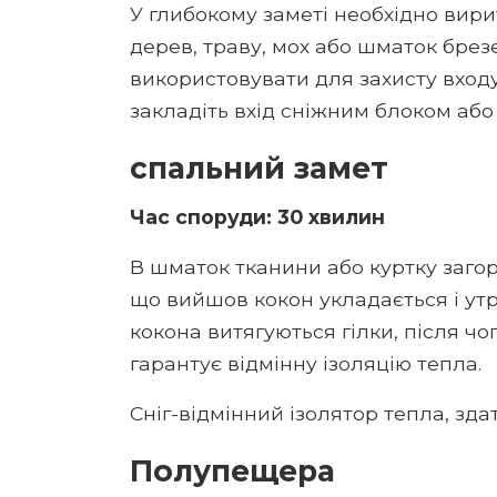
У глибокому заметі необхідно вири
дерев, траву, мох або шматок брез
використовувати для захисту входу
закладіть вхід сніжним блоком або
спальний замет
Час споруди: 30 хвилин
В шматок тканини або куртку загор
що вийшов кокон укладається і утр
кокона витягуються гілки, після ч
гарантує відмінну ізоляцію тепла.
Сніг-відмінний ізолятор тепла, зда
Полупещера