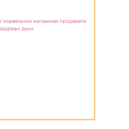
У норвезьких магазинах продавали
відірвані руки