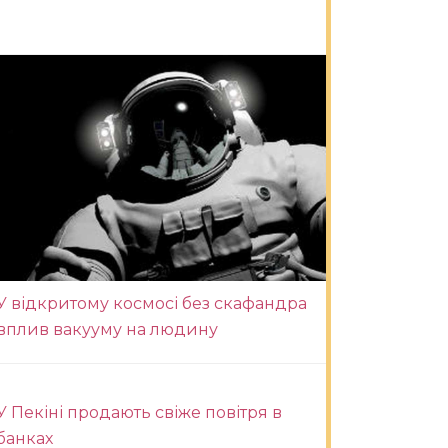
У відкритому космосі без скафандра
вплив вакууму на людину
У Пекіні продають свіже повітря в
банках