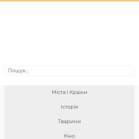
Міста І Країни
Історія
Тварини
Кіно