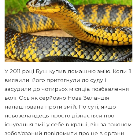
У 2011 році Буш купив домашню змію. Коли її
виявили, його притягнули до суду і
засудили до чотирьох місяців позбавлення
волі. Ось як серйозно Нова Зеландія
налаштована проти змій. По суті, якщо
новозеландець просто дізнається про
існування змії у себе в країні, він за законом
зобов'язаний повідомити про це в органи