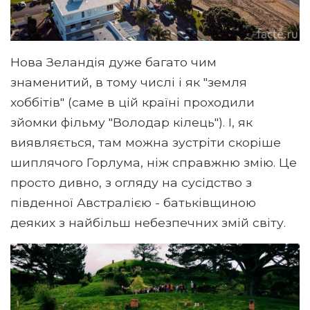
Нова Зеландія дуже багато чим
знаменитий, в тому числі і як "земля
хоббітів" (саме в цій країні проходили
зйомки фільму "Володар кілець"). І, як
виявляється, там можна зустріти скоріше
шиплячого Горлума, ніж справжню змію. Це
просто дивно, з огляду на сусідство з
південної Австралією - батьківщиною
деяких з найбільш небезпечних змій світу.