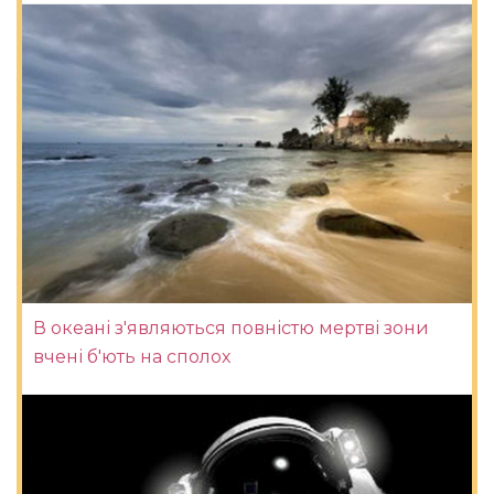
В океані з'являються повністю мертві зони
вчені б'ють на сполох