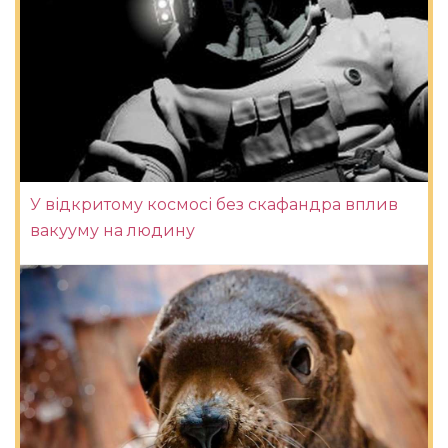
У відкритому космосі без скафандра вплив
вакууму на людину