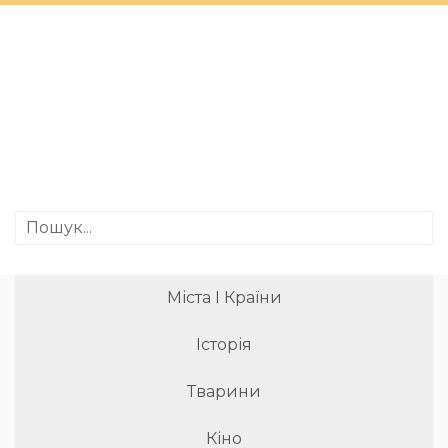
Міста І Країни
Історія
Тварини
Кіно