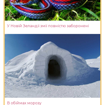
У Новій Зеландії змії повністю заборонені
В обіймах морозу