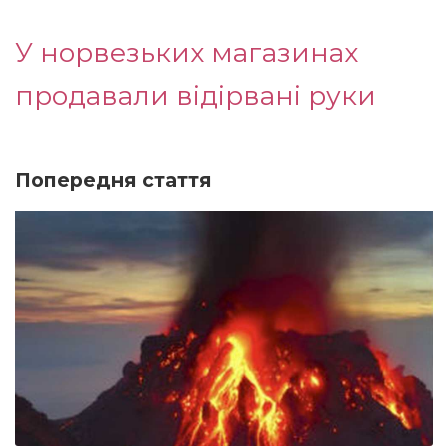
У норвезьких магазинах
продавали відірвані руки
Попередня стаття