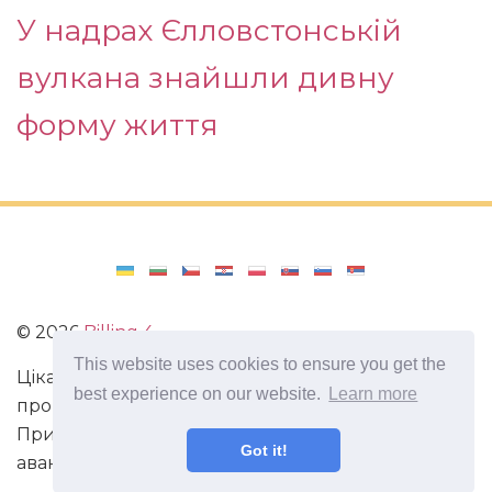
У надрах Єлловстонській
вулкана знайшли дивну
форму життя
©
2026
Billing 4
This website uses cookies to ensure you get the
Цікаві та захоплюючі факти з усього світу. Статті
best experience on our website.
Learn more
про виживання в непередбачених ситуаціях.
Пригоди, маршрути і спосіб життя сучасного
Got it!
авантюриста. Все про мистецтво магії.