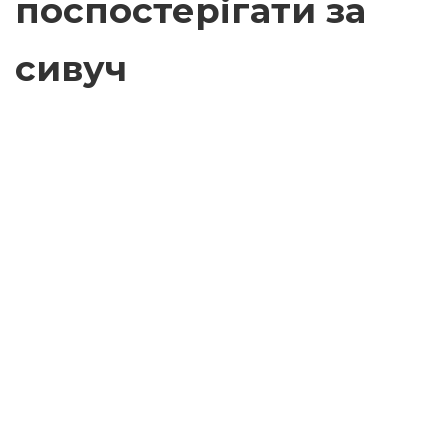
поспостерігати за
сивуч