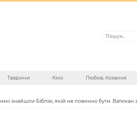
Тварини
Кіно
Любов, Кохання
чині знайшли Біблію, якій не повинно бути. Ватикан 