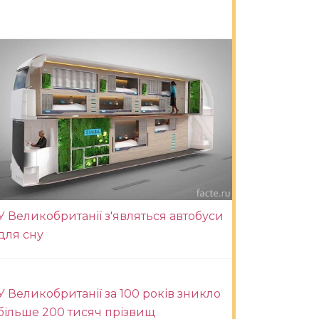
У Великобританії з'являться автобуси
для сну
У Великобританії за 100 років зникло
більше 200 тисяч прізвищ