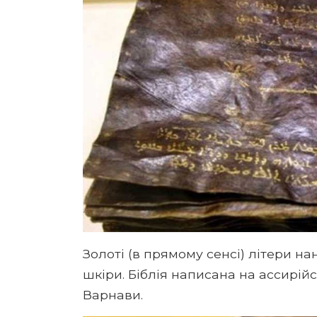
Золоті (в прямому сенсі) літери на
шкіри. Біблія написана на ассирійс
Варнави.