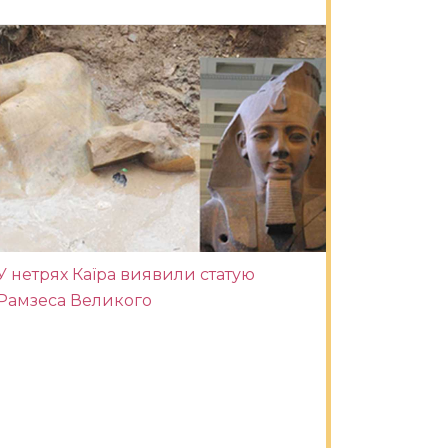
У нетрях Каїра виявили статую
Рамзеса Великого