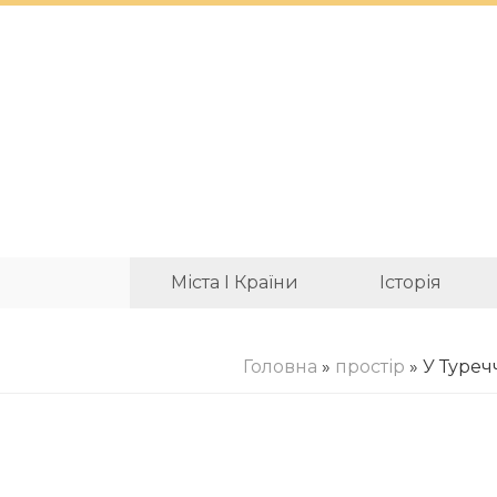
Міста І Країни
Історія
Головна
»
простір
» У Туреч