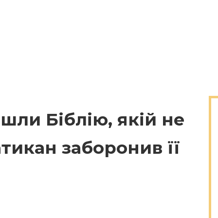
шли Біблію, якій не
тикан заборонив її