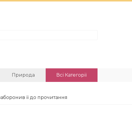
Природа
Всі Категорії
заборонив її до прочитання