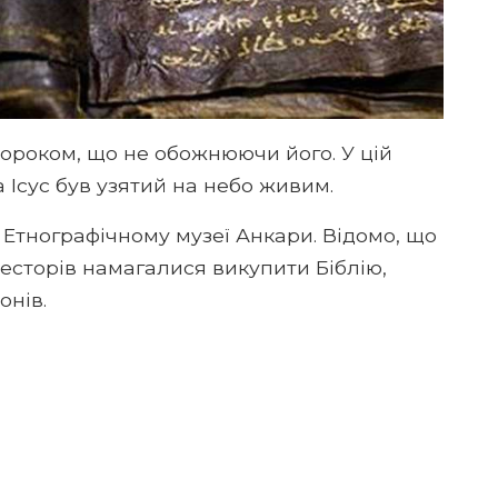
ророком, що не обожнюючи його. У цій
а Ісус був узятий на небо живим.
 Етнографічному музеї Анкари. Відомо, що
весторів намагалися викупити Біблію,
онів.