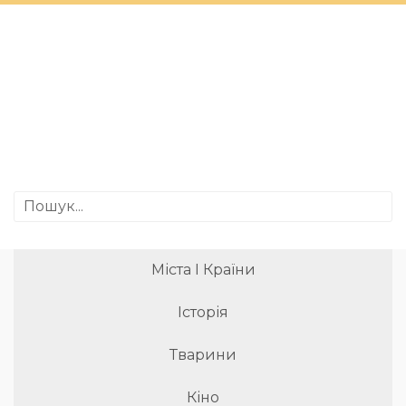
Міста І Країни
Історія
Тварини
Кіно