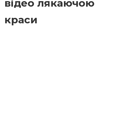
відео лякаючою
краси