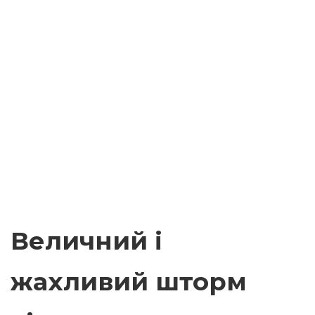
Величний і
жахливий шторм