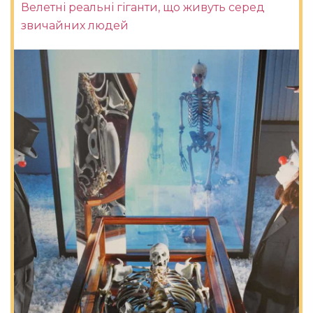
Велетні реальні гіганти, що живуть серед
звичайних людей