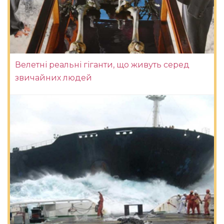
Велетні реальні гіганти, що живуть серед
звичайних людей