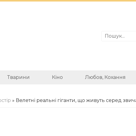
Тварини
Кіно
Любов, Кохання
стір
» Велетні реальні гіганти, що живуть серед зв