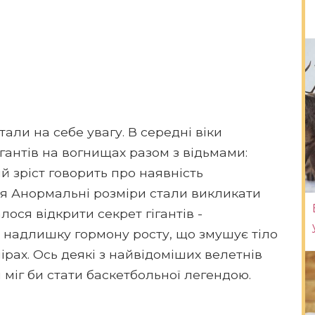
али на себе увагу. В середні віки
гантів на вогнищах разом з відьмами:
 зріст говорить про наявність
чя Анормальні розміри стали викликати
ося відкрити секрет гігантів -
о надлишку гормону росту, що змушує тіло
рах. Ось деякі з найвідоміших велетнів
ом міг би стати баскетбольної легендою.