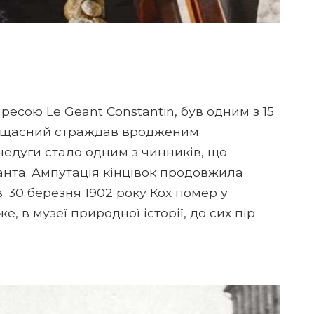
ресою Le Geant Constantin, був одним з 15
Нещасний страждав вродженим
недуги стало одним з чинників, що
ганта. Ампутація кінцівок продовжила
в. 30 березня 1902 року Кох помер у
е, в музеї природної історії, до сих пір