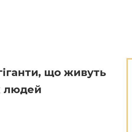
гіганти, що живуть
х людей