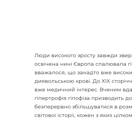
Люди високого зросту завжди зверт
освічена нині Європа спалювала гі
вважалося, що занадто вже високий
диявольською крові. До XIX сторіч
вже медичний інтерес. Вченим вдал
гіпертрофія гіпофіза призводить д
безперервно збільшуватися в розмі
світової історії, кожен з яких цілк