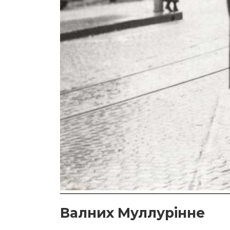
Валних Муллурінне