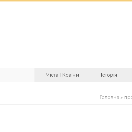
Міста І Країни
Історія
Головна
»
про