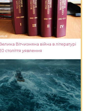
Велика Вітчизняна війна в літературі
20 століття уявлення