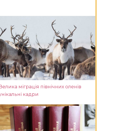
Велика міграція північних оленів
унікальні кадри