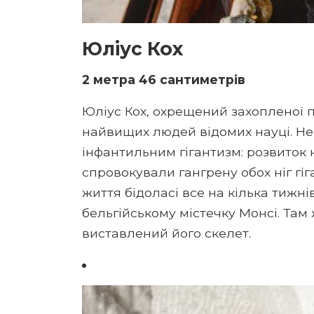
Юліус Кох
2 метра 46 сантиметрів
Юліус Кох, охрещений захопленої п
найвищих людей відомих науці. 
інфантильним гігантизм: розвиток 
спровокували гангрену обох ніг гі
життя бідоласі все на кілька тижні
бельгійському містечку Монсі. Там ж
виставлений його скелет.