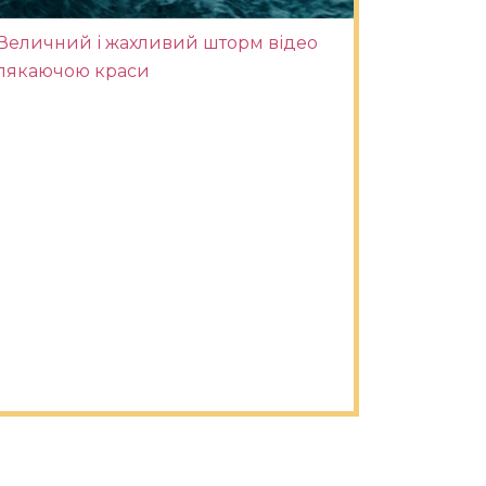
Величний і жахливий шторм відео
лякаючою краси