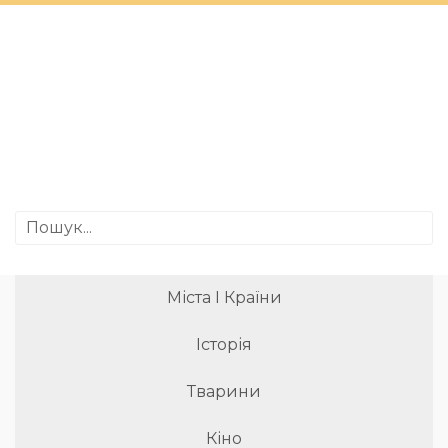
Міста І Країни
Історія
Тварини
Кіно