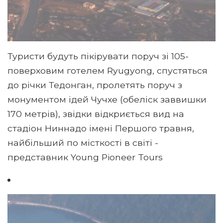
Туристи будуть пікірувати поруч зі 105-
поверховим готелем Ryugyong, спустяться
до річки Тедонган, пролетять поруч з
монументом ідей Чучхе (обеліск заввишки
170 метрів), звідки відкриється вид на
стадіон Ниннадо імені Першого травня,
найбільший по місткості в світі -
представник Young Pioneer Tours