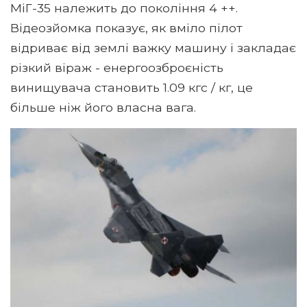
МіГ-35 належить до покоління 4 ++.
Відеозйомка показує, як вміло пілот
відриває від землі важку машину і закладає
різкий віраж - енергоозброєність
винищувача становить 1.09 кгс / кг, це
більше ніж його власна вага.