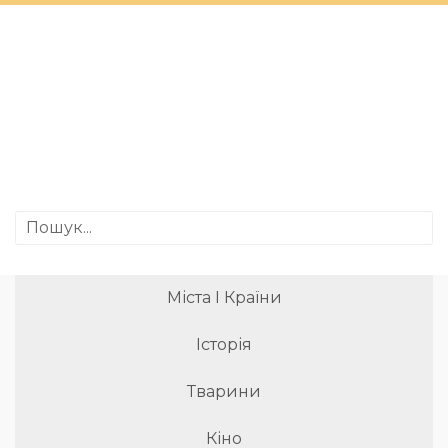
Міста І Країни
Історія
Тварини
Кіно