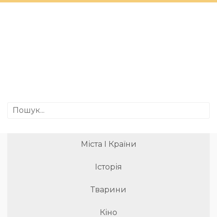
Міста І Країни
Історія
Тварини
Кіно