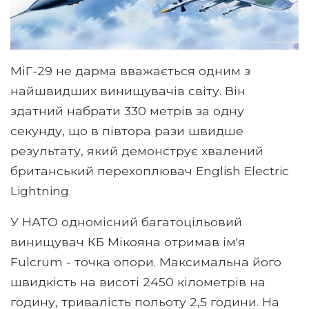
МіГ-29 не дарма вважається одним з
найшвидших винищувачів світу. Він
здатний набрати 330 метрів за одну
секунду, що в півтора рази швидше
результату, який демонструє хвалений
британський перехоплювач English Electric
Lightning.
У НАТО одномісний багатоцільовий
винищувач КБ Мікояна отримав ім'я
Fulcrum - точка опори. Максимальна його
швидкість на висоті 2450 кілометрів на
годину, тривалість польоту 2,5 години. На