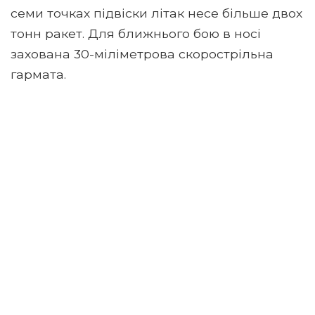
семи точках підвіски літак несе більше двох
тонн ракет. Для ближнього бою в носі
захована 30-міліметрова скорострільна
гармата.