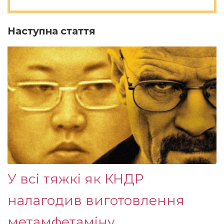
Наступна стаття
У всі тяжкі як КНДР
налагодив виготовлення
метамфетаміну