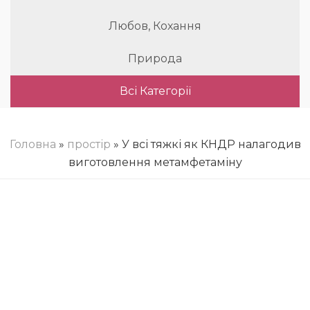
Любов, Кохання
Природа
Всі Категорії
Головна
»
простір
» У всі тяжкі як КНДР налагодив
виготовлення метамфетаміну