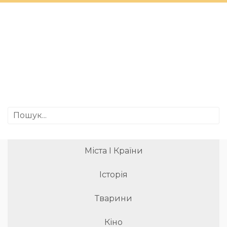
Міста І Країни
Історія
Тварини
Кіно