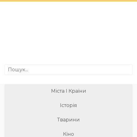
Міста І Країни
Історія
Тварини
Кіно