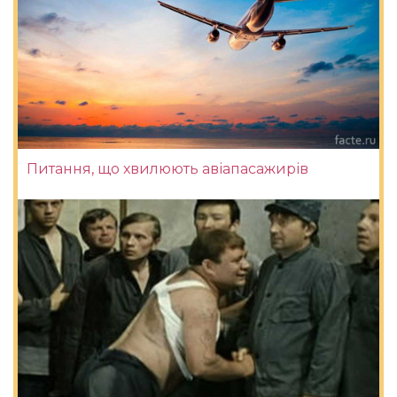
Питання, що хвилюють авіапасажирів