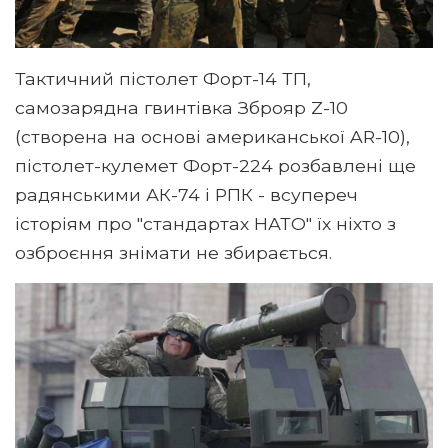
Тактичний пістолет Форт-14 ТП,
самозарядна гвинтівка Зброяр Z-10
(створена на основі американської AR-10),
пістолет-кулемет Форт-224 розбавлені ще
радянськими АК-74 і РПК - всупереч
історіям про "стандартах НАТО" їх ​​ніхто з
озброєння знімати не збирається.