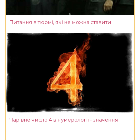
Питання в тюрмі, які не можна ставити
Чарівне число 4 в нумерології - значення