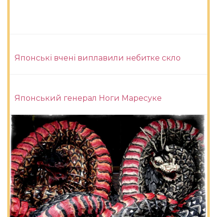
Японські вчені виплавили небитке скло
Японський генерал Ноги Маресуке