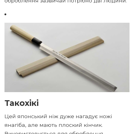
оброблення зазвичай потрібно дві людини.
Такохікі
Цей японський ніж дуже нагадує ножі
янагіба, але мають плоский кінчик.
Використовується для оброблення