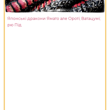
Японські дракони Ямато але Ороті; Ватацумі;
рю Під