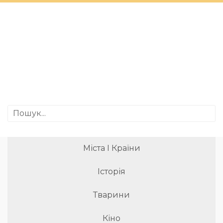
Міста І Країни
Історія
Тварини
Кіно