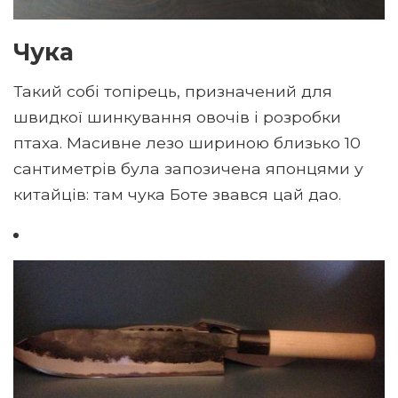
Чука
Такий собі топірець, призначений для
швидкої шинкування овочів і розробки
птаха. Масивне лезо шириною близько 10
сантиметрів була запозичена японцями у
китайців: там чука Боте звався цай дао.