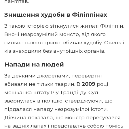
пам'ятав.
Знищення худоби в Філіппінах
З такою історією зіткнулися жителі Філіппін.
Вночі незрозумілий монстр, від якого
сильно пахло сіркою, вбивав худобу. Овець і
кіз знаходили без внутрішніх органів.
Напади на людей
За деякими джерелами, перевертні
вбивали не тільки тварин. В
2009
році
мешканка штату Ріу-Гранді-ду-Сул
звернулася в поліцію, стверджуючи, що
піддалася нападу незрозумілої істоти.
Дівчина показала, що монстр пересувався
на задніх лапах і представляв собою помісь