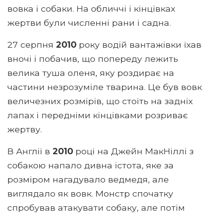
вовка і собаки. На обличчі і кінцівках
жертви були численні рани і садна.
27 серпня
2010
року водій вантажівки їхав
вночі і побачив, що попереду лежить
велика туша оленя, яку роздирає на
частини незрозуміле тварина. Це був вовк
величезних розмірів, що стоїть на задніх
лапах і передніми кінцівками розриває
жертву.
В Англії в
2010
році на Джейн МакНіллі з
собакою напало дивна істота, яке за
розміром нагадувало ведмедя, але
виглядало як вовк. Монстр спочатку
спробував атакувати собаку, але потім