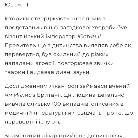
Юстин II
Історики стверджують, що одним з
представників цієї загадкової хвороби був
візантійський імператор
Юстин II
.
Правитель ще з дитинства виявляв себе як
перевертня, був схильний до різких
нападами агресії, повторював звички
тварин і видавав дивні звуки.
Дослідженням лікантроп займався вчений
чи Иллис
з Британії. Ця людина детально
вивчив близько 100 випадків, описаних в
медичній літературі і які свідчать про те, що
перевертні існують.
Знаменитий лікар прийшов до висновку,