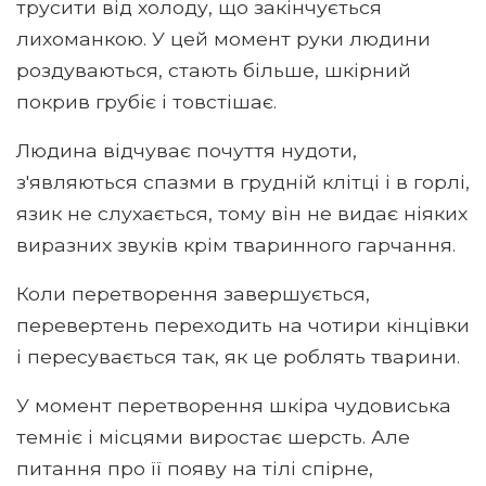
трусити від холоду, що закінчується
лихоманкою. У цей момент руки людини
роздуваються, стають більше, шкірний
покрив грубіє і товстішає.
Людина відчуває почуття нудоти,
з'являються спазми в грудній клітці і в горлі,
язик не слухається, тому він не видає ніяких
виразних звуків крім тваринного гарчання.
Коли перетворення завершується,
перевертень переходить на чотири кінцівки
і пересувається так, як це роблять тварини.
У момент перетворення шкіра чудовиська
темніє і місцями виростає шерсть. Але
питання про її появу на тілі спірне,