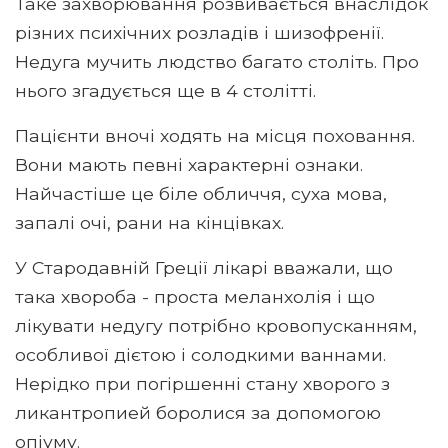
Таке захворювання розвивається внаслідок
різних психічних розладів і шизофренії.
Недуга мучить людство багато століть. Про
нього згадується ще в 4 столітті.
Пацієнти вночі ходять на місця поховання.
Вони мають певні характерні ознаки.
Найчастіше це біле обличчя, суха мова,
запалі очі, рани на кінцівках.
У Стародавній Греції лікарі вважали, що
така хвороба - проста меланхолія і що
лікувати недугу потрібно кровопусканням,
особливої ​​дієтою і солодкими ваннами.
Нерідко при погіршенні стану хворого з
ликантропией боролися за допомогою
опіуму.