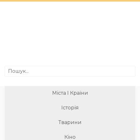
Міста І Країни
Історія
Тварини
Кіно