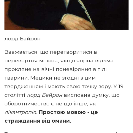
лорд Байрон
Вважається, що перетворитися в
перевертня можна, якщо чорна відьма
прокляне на вічні поневіряння в тілі
тварини. Медики не згодні з цим
твердженням і мають свою точку зору. У 19
столітті
лорд Байрон
висловив думку, що
оборотничество є не що інше, як
лікантропія
.
Простою мовою - це
страждання від омани.