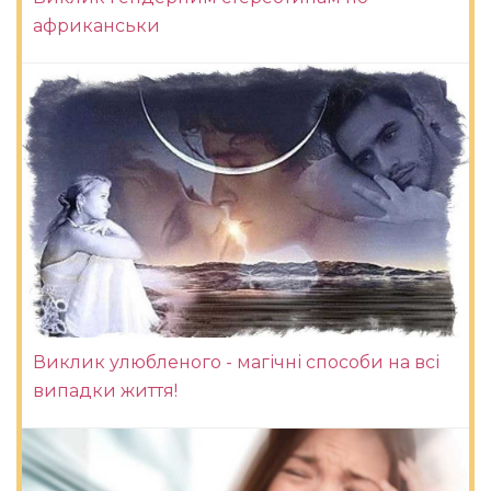
африканськи
Виклик улюбленого - магічні способи на всі
випадки життя!