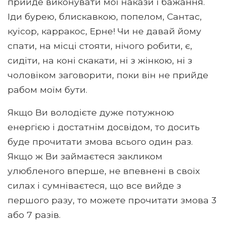
прийде виконувати мої накази і бажання.
Іди бурею, блискавкою, попелом, Сантас,
куісор, карракос, Ерне! Чи не давай йому
спати, на місці стояти, нічого робити, є,
сидіти, на коні скакати, ні з жінкою, ні з
чоловіком заговорити, поки він не прийде
рабом моїм бути.
Якщо Ви володієте дуже потужною
енергією і достатнім досвідом, то досить
буде прочитати змова всього один раз.
Якщо ж Ви займаєтеся закликом
улюбленого вперше, не впевнені в своїх
силах і сумніваєтеся, що все вийде з
першого разу, то можете прочитати змова 3
або 7 разів.