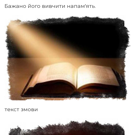
Бажано його вивчити напам'ять.
текст змови