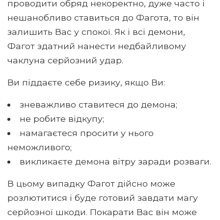
проводити обряд некоректно, дуже часто і
нешанобливо ставиться до Фагота, то він
залишить Вас у спокої. Як і всі демони,
Фагот здатний нанести недбайливому
чаклуна серйозний удар.
Ви піддаєте себе ризику, якщо Ви:
зневажливо ставитеся до демона;
не робите відкупу;
намагаєтеся просити у нього
неможливого;
викликаєте демона вітру заради розваги.
В цьому випадку Фагот дійсно може
розлютитися і буде готовий завдати магу
серйозної шкоди. Покарати Вас він може