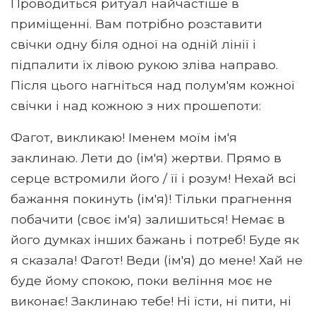
Проводиться ритуал найчастіше в
приміщенні. Вам потрібно розставити
свічки одну біля одної на одній лінії і
підпалити їх лівою рукою зліва направо.
Після цього нагніться над полум'ям кожної
свічки і над кожною з них прошепоти:
Фагот, викликаю! Іменем моїм ім'я
заклинаю. Лети до (ім'я) жертви. Прямо в
серце встромили його / її і розум! Нехай всі
бажання покинуть (ім'я)! Тільки прагнення
побачити (своє ім'я) залишиться! Немає в
його думках інших бажань і потреб! Буде як
я сказала! Фагот! Веди (ім'я) до мене! Хай не
буде йому спокою, поки веління моє не
виконає! Заклинаю тебе! Ні їсти, ні пити, ні