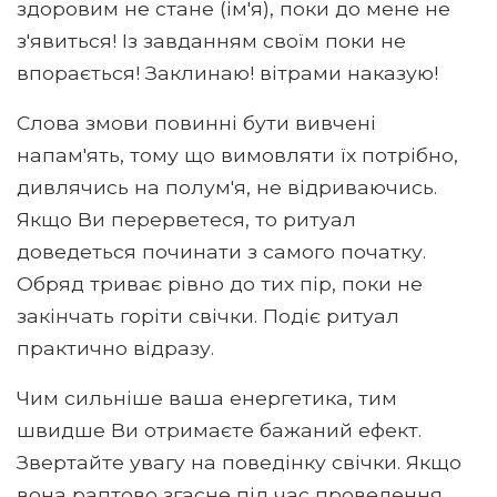
здоровим не стане (ім'я), поки до мене не
з'явиться! Із завданням своїм поки не
впорається! Заклинаю! вітрами наказую!
Слова змови повинні бути вивчені
напам'ять, тому що вимовляти їх потрібно,
дивлячись на полум'я, не відриваючись.
Якщо Ви перерветеся, то ритуал
доведеться починати з самого початку.
Обряд триває рівно до тих пір, поки не
закінчать горіти свічки. Подіє ритуал
практично відразу.
Чим сильніше ваша енергетика, тим
швидше Ви отримаєте бажаний ефект.
Звертайте увагу на поведінку свічки. Якщо
вона раптово згасне під час проведення