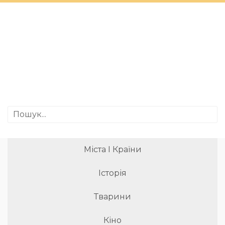
Міста І Країни
Історія
Тварини
Кіно