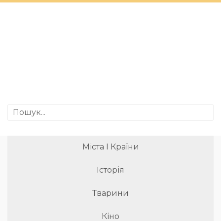
Міста І Країни
Історія
Тварини
Кіно