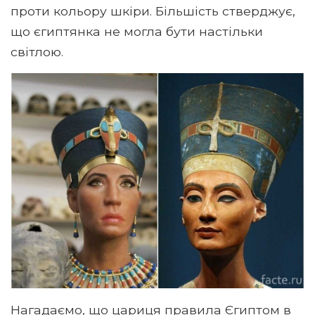
проти кольору шкіри. Більшість стверджує,
що єгиптянка не могла бути настільки
світлою.
Нагадаємо, що цариця правила Єгиптом в