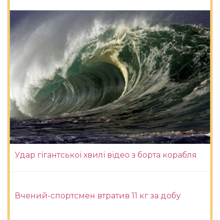
Удар гігантської хвилі відео з борта корабля
Вчений-спортсмен втратив 11 кг за добу