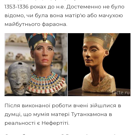
1353-1336 роках до н.е. Достеменно не було
відомо, чи була вона матір'ю або мачухою
майбутнього фараона.
Після виконаної роботи вчені зійшлися в
думці, що мумія матері Тутанхамона в
реальності є Нефертіті.