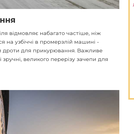
ання
ля відмовляє набагато частіше, ніж
я на узбіччі в промерзлій машині -
и дроти для прикурювання. Важливе
 зручні, великого перерізу зачепи для