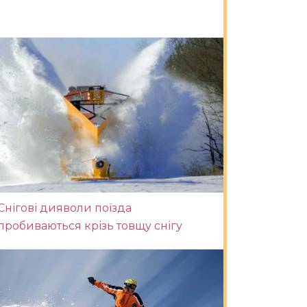
Снігові дияволи поїзда
пробиваються крізь товщу снігу