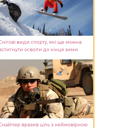
Снігові види спорту, які ще можна
встигнути освоїти до кінця зими
Снайпер вразив ціль з неймовірною