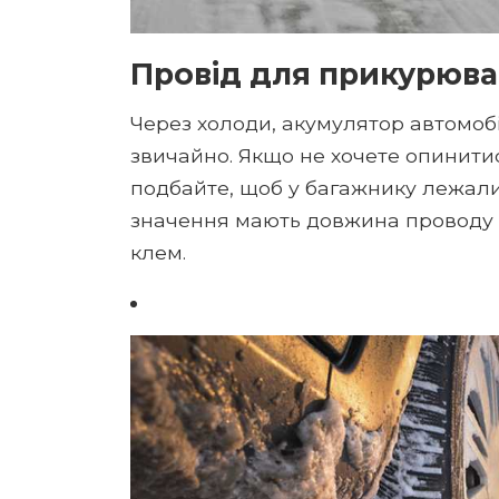
Провід для прикурюв
Через холоди, акумулятор автомобі
звичайно. Якщо не хочете опинитис
подбайте, щоб у багажнику лежал
значення мають довжина проводу і
клем.