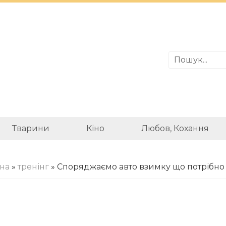
Тварини
Кіно
Любов, Кохання
на
»
тренінг
» Споряджаємо авто взимку що потрібно