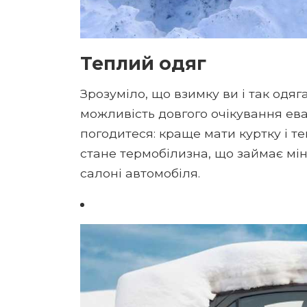
Теплий одяг
Зрозуміло, що взимку ви і так одя
можливість довгого очікування ева
погодитеся: краще мати куртку і т
стане термобілизна, що займає мін
салоні автомобіля.