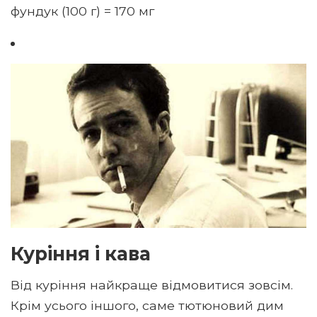
фундук (100 г) = 170 мг
Куріння і кава
Від куріння найкраще відмовитися зовсім.
Крім усього іншого, саме тютюновий дим