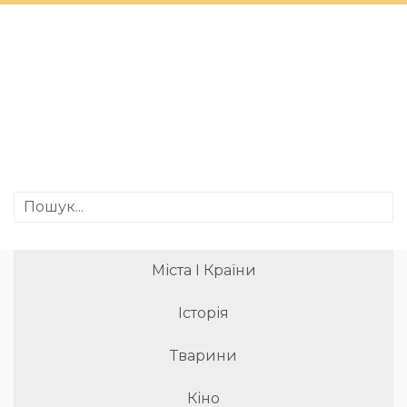
Міста І Країни
Історія
Тварини
Кіно