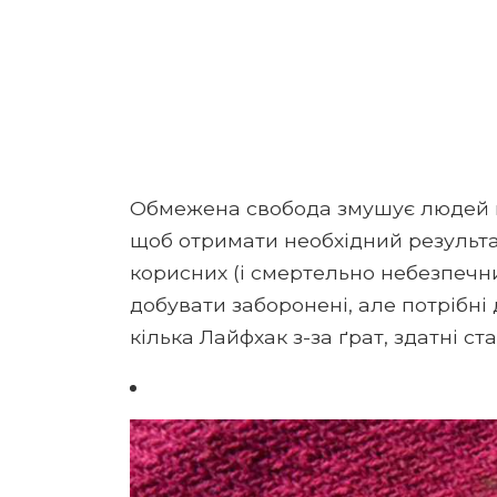
Обмежена свобода змушує людей 
щоб отримати необхідний результат
корисних (і смертельно небезпечни
добувати заборонені, але потрібн
кілька Лайфхак з-за ґрат, здатні ст