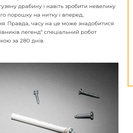
тузяну драбину і навіть зробити невелику
го порошку на нитку і вперед,
я. Правда, часу на це може знадобитися
нівників легенд" спеціальний робот
кою за 280 днів.