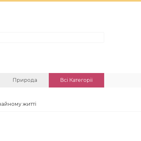
Природа
Всі Категорії
ичайному житті