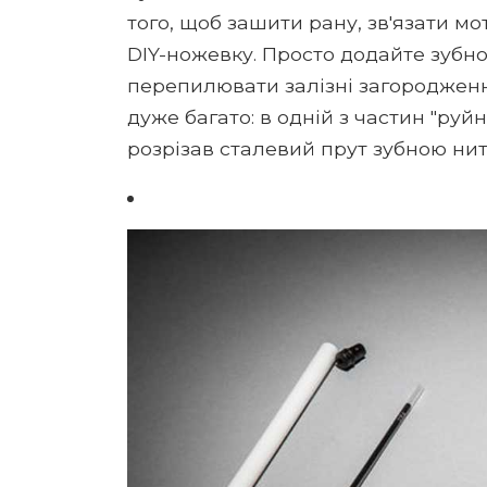
того, щоб зашити рану, зв'язати мо
DIY-ножевку. Просто додайте зубно
перепилювати залізні загородженн
дуже багато: в одній з частин "руй
розрізав сталевий прут зубною нит