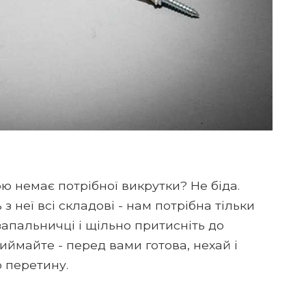
ою немає потрібної викрутки? Не біда.
 з неї всі складові - нам потрібна тільки
запальничці і щільно притисніть до
виймайте - перед вами готова, нехай і
 перетину.