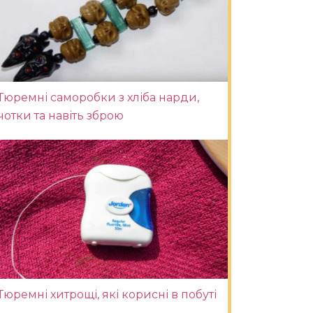
Тюремні саморобки з хліба нарди,
чотки та навіть зброю
Тюремні хитрощі, які корисні в побуті