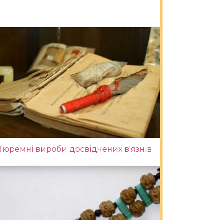
Тюремні вироби досвідчених в'язнів