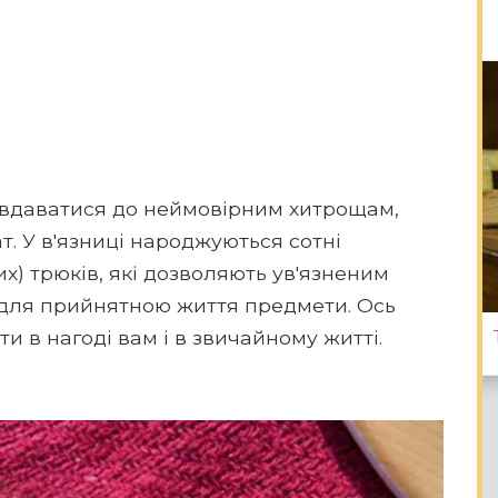
вдаватися до неймовірним хитрощам,
. У в'язниці народжуються сотні
х) трюків, які дозволяють ув'язненим
і для прийнятною життя предмети. Ось
ати в нагоді вам і в звичайному житті.