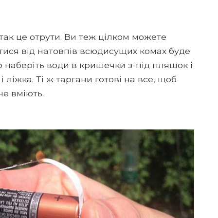
 так це отрути. Ви теж цілком можете
атися від натовпів всюдисущих комах буде
о наберіть води в кришечки з-під пляшок і
і ліжка. Ті ж таргани готові на все, щоб
не вміють.