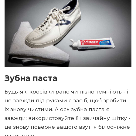
Зубна паста
Будь-які кросівки рано чи пізно темніють - і
не завжди під руками є засіб, щоб зробити
їх знову чистими. А ось зубна паста є
завжди: використовуйте її і звичайну щітку -
це знову поверне вашого взуття білосніжне
дитинство.