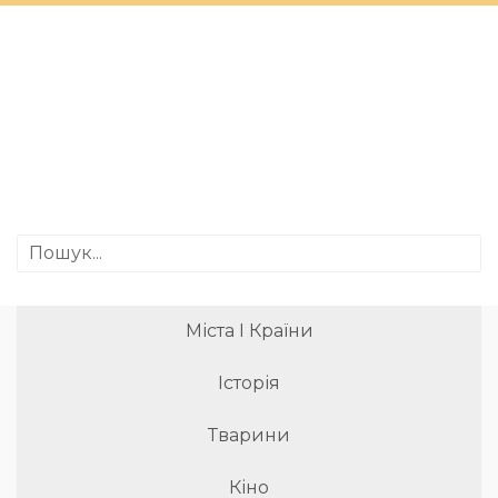
Міста І Країни
Історія
Тварини
Кіно