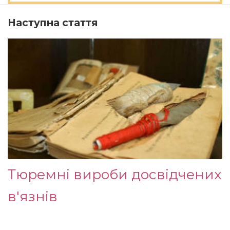
Наступна стаття
Тюремні вироби досвідчених
в'язнів