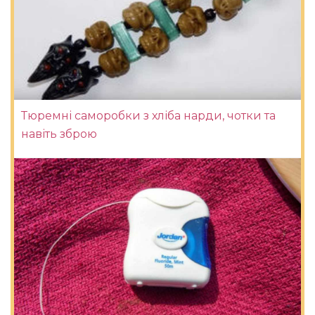
Тюремні саморобки з хліба нарди, чотки та
навіть зброю