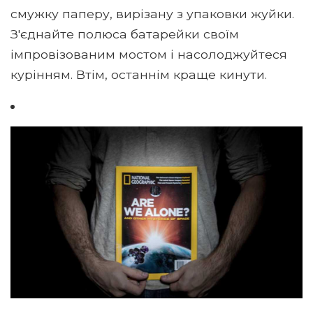
смужку паперу, вирізану з упаковки жуйки.
З'єднайте полюса батарейки своїм
імпровізованим мостом і насолоджуйтеся
курінням. Втім, останнім краще кинути.