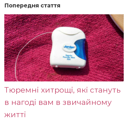
Попередня стаття
Тюремні хитрощі, які стануть
в нагоді вам в звичайному
житті