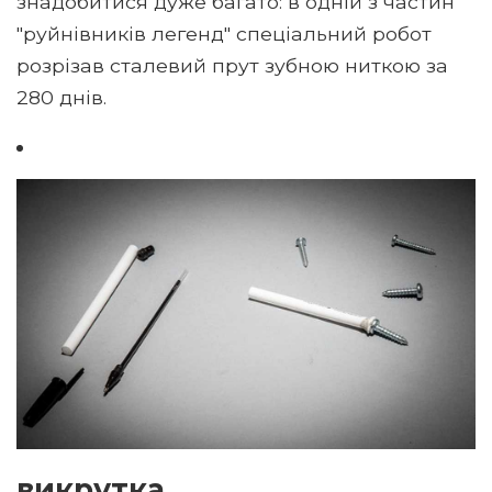
знадобитися дуже багато: в одній з частин
"руйнівників легенд" спеціальний робот
розрізав сталевий прут зубною ниткою за
280 днів.
викрутка