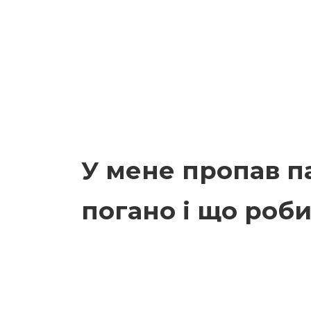
У мене пропав п
погано і що роб