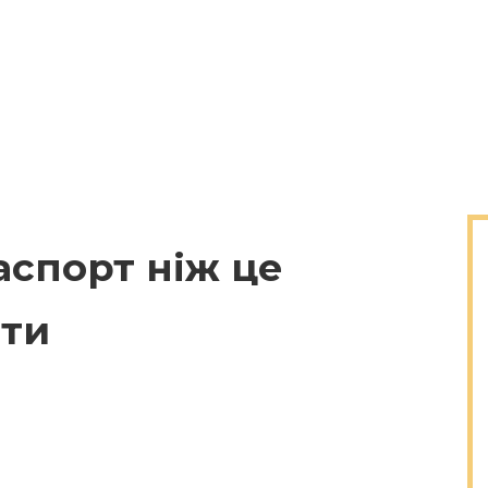
аспорт ніж це
ити