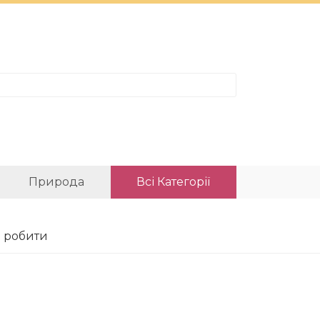
Природа
Всі Категорії
о робити