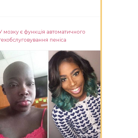
У мозку є функція автоматичного
техобслуговування пеніса