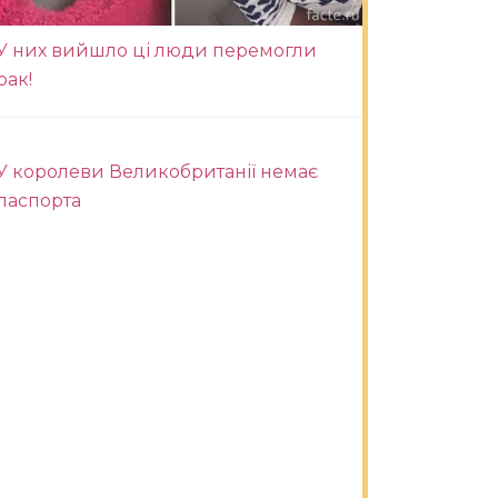
У них вийшло ці люди перемогли
рак!
У королеви Великобританії немає
паспорта