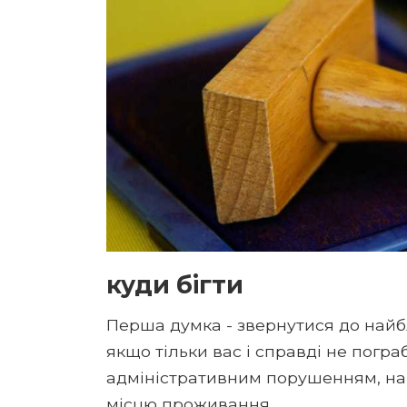
куди бігти
Перша думка - звернутися до найбли
якщо тільки вас і справді не погр
адміністративним порушенням, нав
місцю проживання.