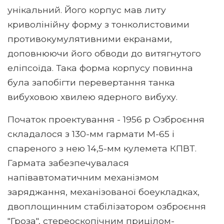
унікальний. Його корпус мав литу
криволінійну форму з тонколистовими
противокумулятивними екранами,
доповнюючи його обводи до витягнутого
еліпсоїда. Така форма корпусу повинна
була запобігти перевертання танка
вибуховою хвилею ядерного вибуху.
Початок проектування - 1956 р Озброєння
складалося з 130-мм гармати М-65 і
спареного з нею 14,5-мм кулемета КПВТ.
Гармата забезпечувалася
напівавтоматичним механізмом
заряджання, механізованої боеукладках,
двоплощинним стабілізатором озброєння
"Гроза", стереоскопічним прицілом-