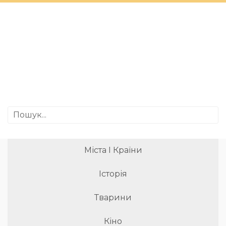
Міста І Країни
Історія
Тварини
Кіно