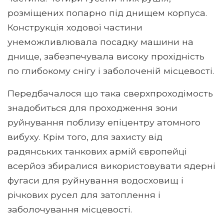
розміщених попарно під днищем корпуса.
Конструкція ходової частини
унеможливлювала посадку машини на
днище, забезпечувала високу прохідність
по глибокому снігу і заболоченій місцевості.
Передбачалося що така сверхпроходімость
знадобиться для проходження зони
руйнування поблизу епіцентру атомного
вибуху. Крім того, для захисту від
радянських танкових армій європейці
всерйоз збиралися використовувати ядерні
фугаси для руйнування водосховищ і
річкових русел для затоплення і
заболочування місцевості.