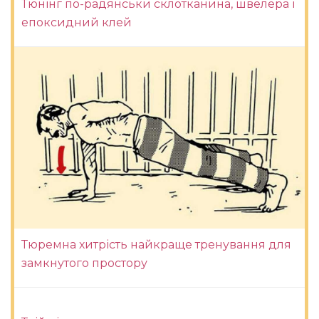
Тюнінг по-радянськи склотканина, швелера і
епоксидний клей
Тюремна хитрість найкраще тренування для
замкнутого простору