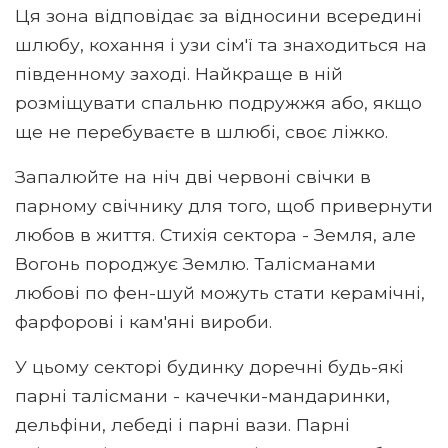
Ця зона відповідає за відносини всередині
шлюбу, кохання і узи сім'ї та знаходиться на
південному заході. Найкраще в ній
розміщувати спальню подружжя або, якщо
ще не перебуваєте в шлюбі, своє ліжко.
Запалюйте на ніч дві червоні свічки в
парному свічнику для того, щоб привернути
любов в життя. Стихія сектора - Земля, але
Вогонь породжує Землю. Талісманами
любові по фен-шуй можуть стати керамічні,
фарфорові і кам'яні вироби.
У цьому секторі будинку доречні будь-які
парні талісмани - качечки-мандаринки,
дельфіни, лебеді і парні вази. Парні