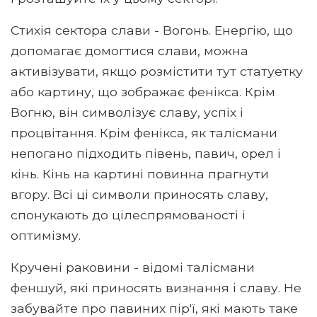
Стихія сектора слави - Вогонь. Енергію, що
допомагає домогтися слави, можна
активізувати, якщо розмістити тут статуетку
або картину, що зображає фенікса. Крім
Вогню, він символізує славу, успіх і
процвітання. Крім фенікса, як талісмани
непогано підходить півень, павич, орел і
кінь. Кінь на картині повинна прагнути
вгору. Всі ці символи приносять славу,
спонукають до цілеспрямованості і
оптимізму.
Кручені раковини - відомі талісмани
феншуй, які приносять визнання і славу. Не
забувайте про павиних пір'ї, які мають таке