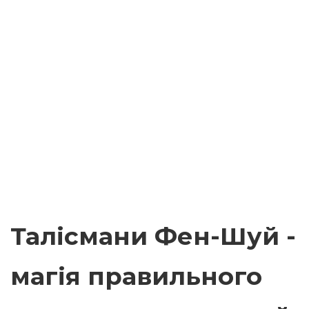
Талісмани Фен-Шуй -
магія правильного