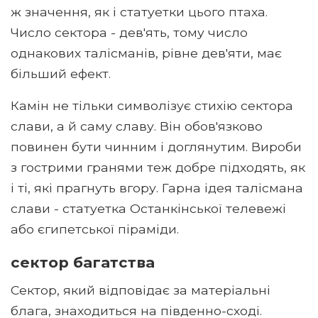
ж значення, як і статуетки цього птаха.
Число сектора - дев'ять, тому число
однакових талісманів, рівне дев'яти, має
більший ефект.
Камін не тільки символізує стихію сектора
слави, а й саму славу. Він обов'язково
повинен бути чинним і доглянутим. Вироби
з гострими гранями теж добре підходять, як
і ті, які прагнуть вгору. Гарна ідея талісмана
слави - статуетка Останкінської телевежі
або єгипетської піраміди.
сектор багатства
Сектор, який відповідає за матеріальні
блага, знаходиться на південно-сході.