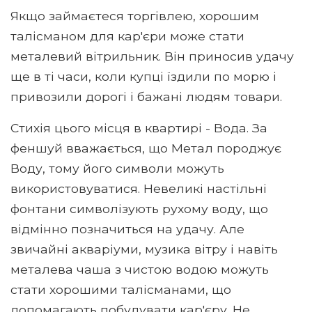
Якщо займаєтеся торгівлею, хорошим
талісманом для кар'єри може стати
металевий вітрильник. Він приносив удачу
ще в ті часи, коли купці їздили по морю і
привозили дорогі і бажані людям товари.
Стихія цього місця в квартирі - Вода. За
феншуй вважається, що Метал породжує
Воду, тому його символи можуть
використовуватися. Невеликі настільні
фонтани символізують рухому воду, що
відмінно позначиться на удачу. Але
звичайні акваріуми, музика вітру і навіть
металева чаша з чистою водою можуть
стати хорошими талісманами, що
допомагають побудувати кар'єру. Не