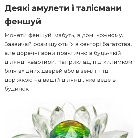
Деякі амулети і талісмани
феншуй
Монети феншуй, мабуть, відомі кожному.
Зазвичай розміщують їх в секторі багатства,
але доречні вони практично в будь-якій
ділянці квартири. Наприклад, під килимком
біля вхідних дверей або в землі, під
доріжкою на вашій ділянці, яка веде в
будинок.