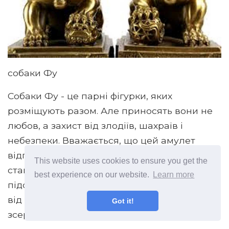
собаки Фу
Собаки Фу - це парні фігурки, яких
розміщують разом. Але приносять вони не
любов, а захист від злодіїв, шахраїв і
небезпеки. Вважається, що цей амулет
відганяє жебраків від житла. Не можна
This website uses cookies to ensure you get the
ставити їх на рівні землі, тільки на
best experience on our website.
Learn more
підставку. Самець повинен стояти праворуч
від вхідних дверей (якщо дивитися на двері
Got it!
зсередини приміщення), а самка - зліва.