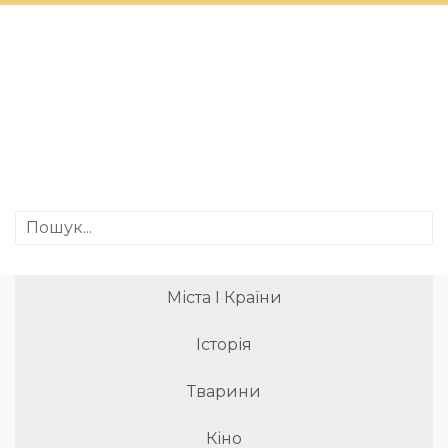
Міста І Країни
Історія
Тварини
Кіно