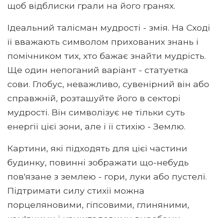
щоб відблиски грали на його гранях.
Ідеальний талісман мудрості - змія. На Сході
її вважають символом прихованих знань і
помічником тих, хто бажає знайти мудрість.
Ще один непоганий варіант - статуетка
сови. Глобус, неважливо, сувенірний він або
справжній, розташуйте його в секторі
мудрості. Він символізує не тільки суть
енергії цієї зони, але і її стихію - Землю.
Картини, які підходять для цієї частини
будинку, повинні зображати що-небудь
пов'язане з землею - гори, луки або пустелі.
Підтримати силу стихії можна
порцеляновими, гіпсовими, глиняними,