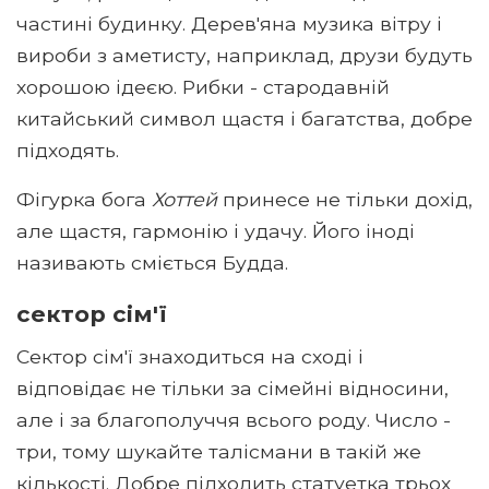
частині будинку. Дерев'яна музика вітру і
вироби з аметисту, наприклад, друзи будуть
хорошою ідеєю. Рибки - стародавній
китайський символ щастя і багатства, добре
підходять.
Фігурка бога
Хоттей
принесе не тільки дохід,
але щастя, гармонію і удачу. Його іноді
називають сміється Будда.
сектор сім'ї
Сектор сім'ї знаходиться на сході і
відповідає не тільки за сімейні відносини,
але і за благополуччя всього роду. Число -
три, тому шукайте талісмани в такій же
кількості. Добре підходить статуетка трьох