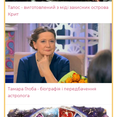
Талос - виготовлений з міді захисник острова
Крит
Тамара Глоба - біографія і передбачення
астролога