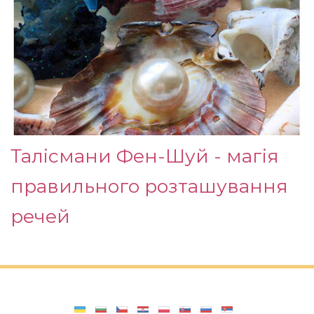
Талісмани Фен-Шуй - магія
правильного розташування
речей