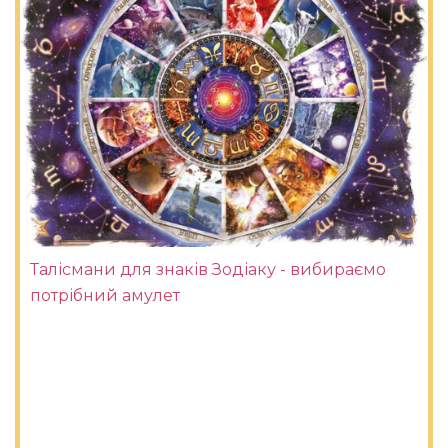
Талісмани для знаків Зодіаку - вибираємо
потрібний амулет