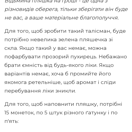
Відьмина пляшка на гроші - це одна з
різновидів оберега, тільки зберігати він буде
не вас, а ваше матеріальне благополуччя.
Для того, щоб зробити такий талісман, буде
потрібно невелика зелена пляшечка зі
скла. Якщо такий у вас немає, можна
пофарбувати прозорий пухирець. Небажано
брати ємність від будь-якого ліки. Якщо
варіантів немає, хоча б промийте його
якомога ретельніше, щоб аромат і сліди
перебування ліки зникли.
Для того, щоб наповнити пляшку, потрібні
15 монеток, по 5 штук різного ґатунку і по
п'ять: