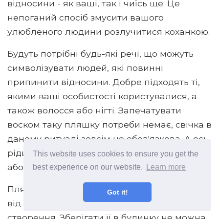
відносини - як ваші, так і чиїсь ще. Це
непоганий спосіб змусити вашого
улюбленого людини розлучитися коханкою.
Будуть потрібні будь-які речі, що можуть
символізувати людей, які повинні
припинити відносини. Добре підходять ті,
якими ваші особистості користувалися, а
також волосся або нігті. Запечатувати
воском таку пляшку потреби немає, свічка в
даному ритуалі зовсім не обов'язкова. А ось
рідина потрібна, і це повинен бути або оцет,
This website uses cookies to ensure you get the
або зникле молоко.
best experience on our website.
Learn more
Пляшка на розлуку закопується якнайдалі
Got it!
від вашого житла відразу ж після її
створення. Зберігати її в будинку не можна.