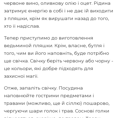
червоне вино, оливкову олію і оцет. Рідина
затримує енергію в собі і не дає їй виходити
з пляшки, крім як вирушати назад до того,
хто її надіслав.
Тепер приступимо до виготовлення
ведьминой пляшки. Крім, власне, бутля і
того, чим ви його наповніть, буде потрібно
ще свічка. Свічку беріть червону або чорну -
це кольори, які добре підходять для
захисної магії.
Отже, запаліть свічку. Посудина
наповнюйте гострими предметами і
травами (можливо, ще й сіллю) пошарово,
чергуючи шари голок і трав. Соснові голки