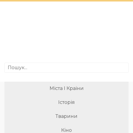
Міста І Країни
Історія
Тварини
Кіно