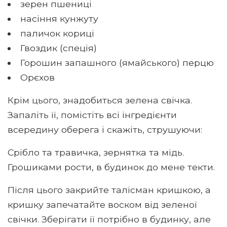
зерен пшениці
насіння кунжуту
паличок кориці
Гвоздик (спеція)
Горошин запашного (ямайського) перцю
Орєхов
Крім цього, знадобиться зелена свічка.
Запаліть її, помістіть всі інгредієнти
всередину оберега і скажіть, струшуючи:
Срібло та травичка, зернятка та мідь.
Грошиками рости, в будинок до мене текти.
Після цього закрийте талісман кришкою, а
кришку запечатайте воском від зеленої
свічки. Зберігати її потрібно в будинку, але