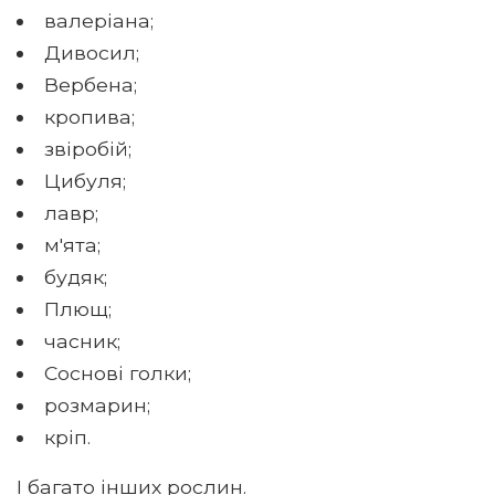
валеріана;
Дивосил;
Вербена;
кропива;
звіробій;
Цибуля;
лавр;
м'ята;
будяк;
Плющ;
часник;
Соснові голки;
розмарин;
кріп.
І багато інших рослин.