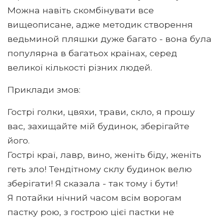
Можна навіть скомбінувати все
вищеописане, адже методик створення
ведьминой пляшки дуже багато - вона була
популярна в багатьох країнах, серед
великої кількості різних людей.
Приклади змов:
Гострі голки, цвяхи, трави, скло, я прошу
вас, захищайте мій будинок, зберігайте
його.
Гострі краї, лавр, вино, женіть біду, женіть
геть зло! Тендітному склу будинок велю
зберігати! Я сказала - так тому і бути!
Я потайки нічний часом всім ворогам
пастку рою, з гострою цієї пастки не