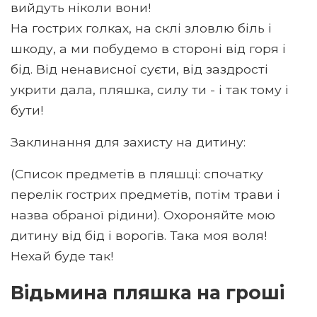
вийдуть ніколи вони!
На гострих голках, на склі зловлю біль і
шкоду, а ми побудемо в стороні від горя і
бід. Від ненависної суєти, від заздрості
укрити дала, пляшка, силу ти - і так тому і
бути!
Заклинання для захисту на дитину:
(Список предметів в пляшці: спочатку
перелік гострих предметів, потім трави і
назва обраної рідини). Охороняйте мою
дитину від бід і ворогів. Така моя воля!
Нехай буде так!
Відьмина пляшка на гроші