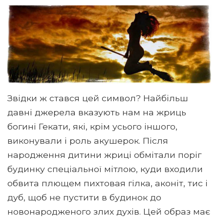
Звідки ж стався цей символ? Найбільш
давні джерела вказують нам на жриць
богині Гекати, які, крім усього іншого,
виконували і роль акушерок. Після
народження дитини жриці обмітали поріг
будинку спеціальної мітлою, куди входили
обвита плющем пихтовая гілка, аконіт, тис і
дуб, щоб не пустити в будинок до
новонародженого злих духів. Цей образ має