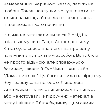
намазавшись чарівною маззю, летить на
шабаш. Також чаклунки можуть літати не
тільки на мітлі, а й на вилах, кочергах та
іншої домашнього начиння.
Відьма на мітлі залишила свій слід і в
азіатському світі. Так, в Стародавньому
Китаї була своєрідна легенда про одну
чаклунки з її літальним засобом. Вона була
не просто відьмою, але справжньою
богинею, і звали її Сяо Чинь Нянь - або
"Дама з мітлою". Ця богиня жила на зірці сяу
Чоу і завідувала погодою. Якщо дощ
затягувався, то китайці вирізали з паперу
або майстрували з підручних матеріалів
мітлу і вішали її біля будинку. Цим самим