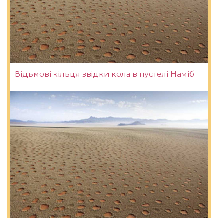
Відьмові кільця звідки кола в пустелі Наміб