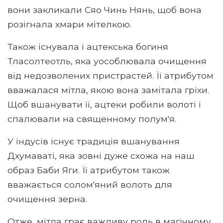
вони закликали Сяо Чинь Нянь, щоб вона
розігнала хмари мітелкою.
Також існувала і ацтекська богиня
Тласолтеотль, яка уособлювала очищення
від недозволених пристрастей. Її атрибутом
вважалася мітла, якою вона замітала гріхи.
Щоб вшанувати її, ацтеки робили волоті і
спалювали на священному полум'я.
У індусів існує традиція вшанування
Дхумаваті, яка зовні дуже схожа на наш
образ Баби Яги. Її атрибутом також
вважається солом'яний волоть для
очищення зерна.
Отже, мітла грає важливу роль в магічному