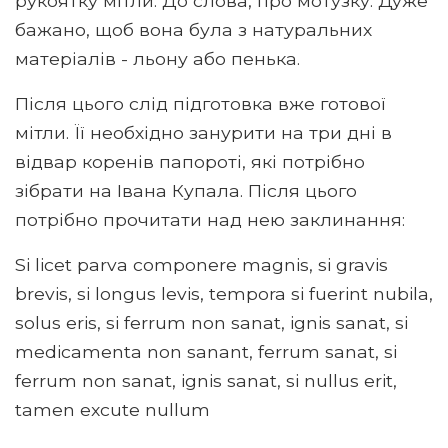
рукоятку мітли. До слова, про мотузку. Дуже
бажано, щоб вона була з натуральних
матеріалів - льону або пенька.
Після цього слід підготовка вже готової
мітли. Її необхідно занурити на три дні в
відвар коренів папороті, які потрібно
зібрати на Івана Купала. Після цього
потрібно прочитати над нею заклинання:
Si licet parva componere magnis, si gravis
brevis, si longus levis, tempora si fuerint nubila,
solus eris, si ferrum non sanat, ignis sanat, si
medicamenta non sanant, ferrum sanat, si
ferrum non sanat, ignis sanat, si nullus erit,
tamen excute nullum