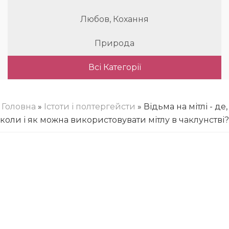
Любов, Кохання
Природа
Всі Категорії
Головна
»
Істоти і полтергейсти
» Відьма на мітлі - де,
коли і як можна використовувати мітлу в чаклунстві?