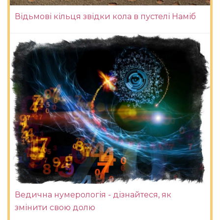
Відьмові кільця звідки кола в пустелі Наміб
Ведична нумерологія - дізнайтеся, як
змінити свою долю