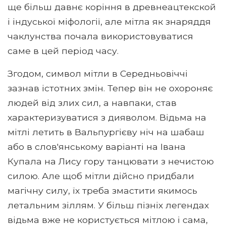
ще більш давнє коріння в древнеацтекской
і індуської міфології, але мітла як знаряддя
чаклунства почала використовуватися
саме в цей період часу.
Згодом, символ мітли в Середньовіччі
зазнав істотних змін. Тепер він не охороняє
людей від злих сил, а навпаки, став
характеризуватися з дияволом. Відьма на
мітлі летить в Вальпургієву ніч на шабаш
або в слов'янському варіанті на Івана
Купала на Лису гору танцювати з нечистою
силою. Але щоб мітли дійсно придбали
магічну силу, їх треба змастити якимось
летальним зіллям. У більш пізніх легендах
відьма вже не користується мітлою і сама,