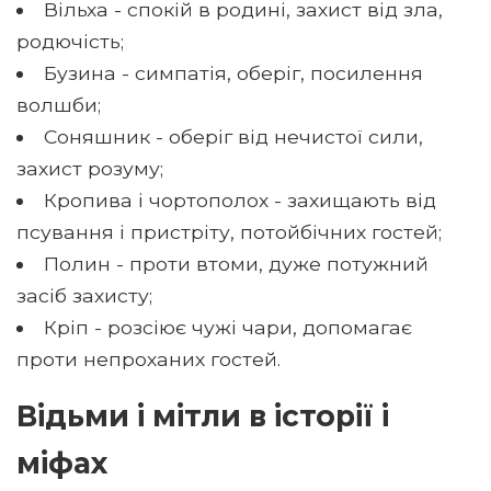
Вільха - спокій в родині, захист від зла,
родючість;
Бузина - симпатія, оберіг, посилення
волшби;
Соняшник - оберіг від нечистої сили,
захист розуму;
Кропива і чортополох - захищають від
псування і пристріту, потойбічних гостей;
Полин - проти втоми, дуже потужний
засіб захисту;
Кріп - розсіює чужі чари, допомагає
проти непроханих гостей.
Відьми і мітли в історії і
міфах