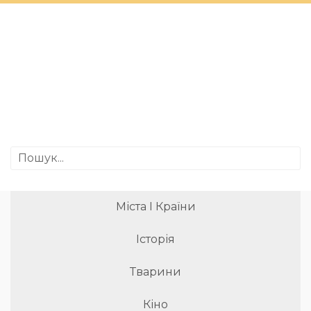
Міста І Країни
Історія
Тварини
Кіно