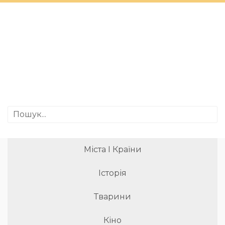
Міста І Країни
Історія
Тварини
Кіно