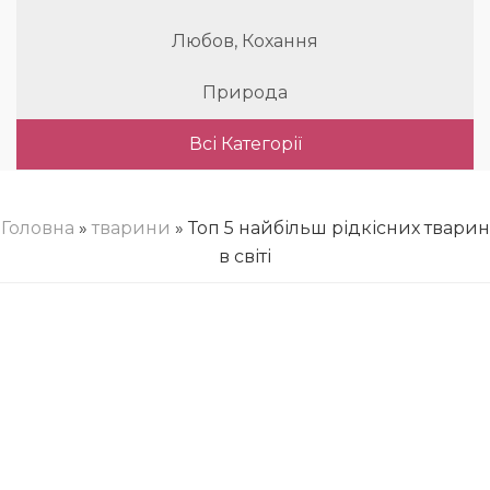
Любов, Кохання
Природа
Всі Категорії
Головна
»
тварини
» Топ 5 найбільш рідкісних тварин
в світі