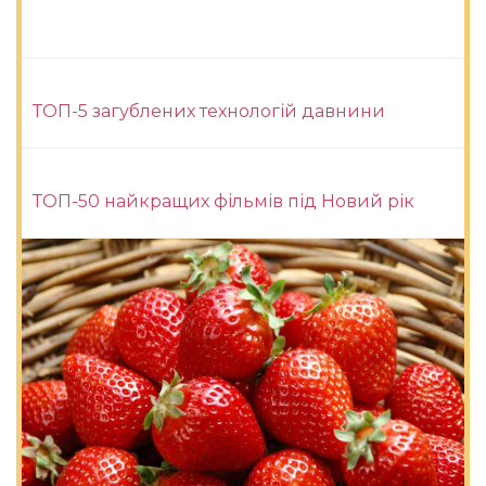
ТОП-5 загублених технологій давнини
ТОП-50 найкращих фільмів під Новий рік