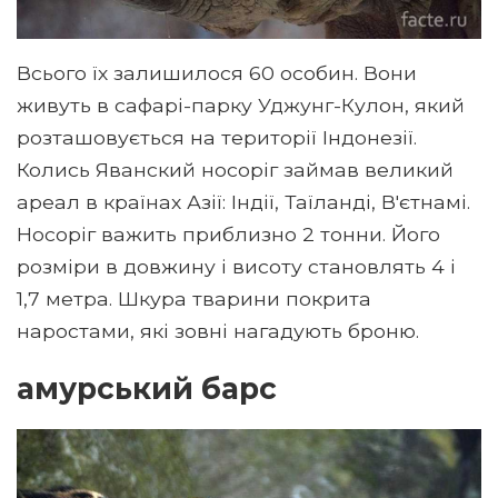
Всього їх залишилося 60 особин. Вони
живуть в сафарі-парку Уджунг-Кулон, який
розташовується на території Індонезії.
Колись Яванский носоріг займав великий
ареал в країнах Азії: Індії, Таїланді, В'єтнамі.
Носоріг важить приблизно 2 тонни. Його
розміри в довжину і висоту становлять 4 і
1,7 метра. Шкура тварини покрита
наростами, які зовні нагадують броню.
амурський барс