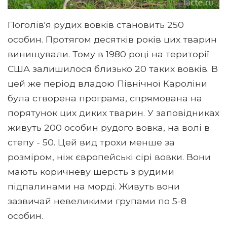
Поголів'я рудих вовків становить 250
особин. Протягом десятків років цих тварин
винищували. Тому в 1980 році на території
США залишилося близько 20 таких вовків. В
цей же період владою Північної Кароліни
була створена програма, спрямована на
порятунок цих диких тварин. У заповідниках
живуть 200 особин рудого вовка, на волі в
степу - 50. Цей вид трохи менше за
розміром, ніж європейські сірі вовки. Вони
мають коричневу шерсть з рудими
підпалинами на морді. Живуть вони
зазвичай невеликими групами по 5-8
особин.