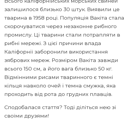
Всього каліфорнійських морських свиней
залишилося близько 30 штук. Виявили це
тварина в 1958 році. Популяція Вакіта стала
скорочуватися через незаконне рибного
промислу. Ці тварини стали потрапляти в
рибні мережі. З цієї причини влада
Каліфорнії заборонили використання
зябрових мереж. Розміром Вакіта завжди
всього 150 см, а його вага близько 50 кг.
Відмінними рисами тваринного є темні
кільця навколо очей і темна смужка, яка
проходить від рота до грудних плавців.
Сподобалася стаття? Тоді діліться нею зі
своїми друзями!