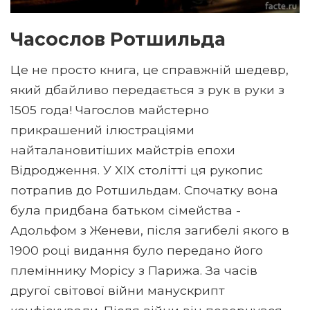
Часослов Ротшильда
Це не просто книга, це справжній шедевр,
який дбайливо передається з рук в руки з
1505 года! Чагослов майстерно
прикрашений ілюстраціями
найталановитіших майстрів епохи
Відродження. У XIX столітті ця рукопис
потрапив до Ротшильдам. Спочатку вона
була придбана батьком сімейства -
Адольфом з Женеви, після загибелі якого в
1900 році видання було передано його
племіннику Морісу з Парижа. За часів
другої світової війни манускрипт