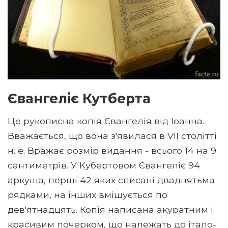
Євангеліє Кутберта
Це рукописна копія Євангелія від Іоанна.
Вважається, що вона з'явилася в VII столітті
н. е. Вражає розмір видання - всього 14 на 9
сантиметрів. У Кубертовом Євангеліє 94
аркуша, перші 42 яких списані двадцятьма
рядками, на інших вміщується по
дев'ятнадцять. Копія написана акуратним і
красивим почерком, що належать до італо-