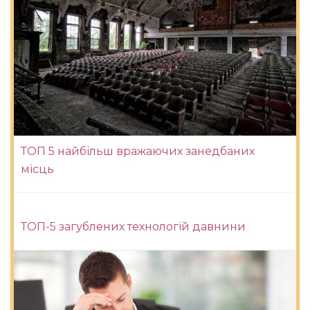
ТОП 5 найбільш вражаючих занедбаних
місць
ТОП-5 загублених технологій давнини