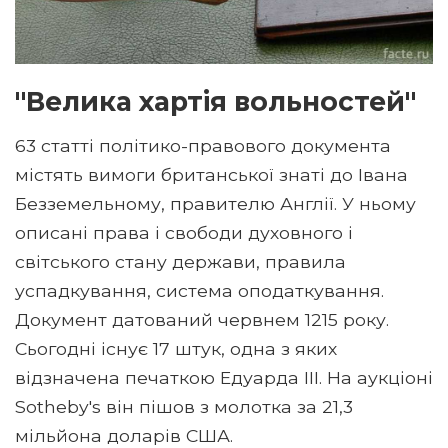
"Велика хартія вольностей"
63 статті політико-правового документа
містять вимоги британської знаті до Івана
Безземельному, правителю Англії. У ньому
описані права і свободи духовного і
світського стану держави, правила
успадкування, система оподаткування.
Документ датований червнем 1215 року.
Сьогодні існує 17 штук, одна з яких
відзначена печаткою Едуарда III. На аукціоні
Sotheby's він пішов з молотка за 21,3
мільйона доларів США.