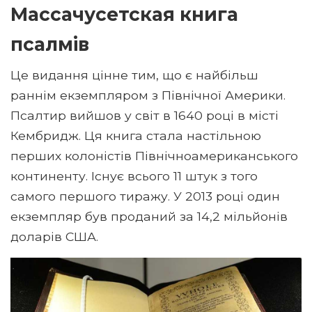
Массачусетская книга
псалмів
Це видання цінне тим, що є найбільш
раннім екземпляром з Північної Америки.
Псалтир вийшов у світ в 1640 році в місті
Кембридж. Ця книга стала настільною
перших колоністів Північноамериканського
континенту. Існує всього 11 штук з того
самого першого тиражу. У 2013 році один
екземпляр був проданий за 14,2 мільйонів
доларів США.