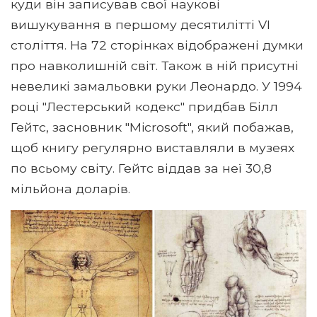
куди він записував свої наукові
вишукування в першому десятилітті VI
століття. На 72 сторінках відображені думки
про навколишній світ. Також в ній присутні
невеликі замальовки руки Леонардо. У 1994
році "Лестерський кодекс" придбав Білл
Гейтс, засновник "Microsoft", який побажав,
щоб книгу регулярно виставляли в музеях
по всьому світу. Гейтс віддав за неї 30,8
мільйона доларів.