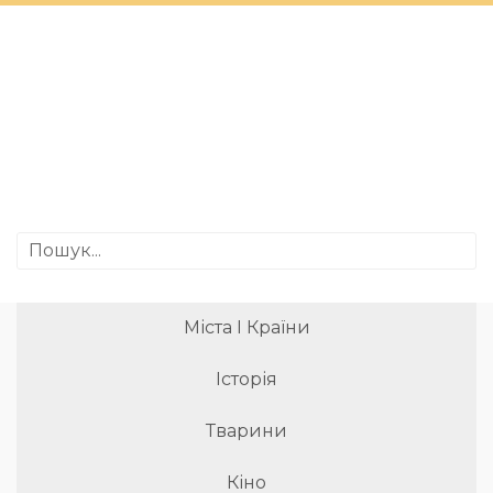
Міста І Країни
Історія
Тварини
Кіно