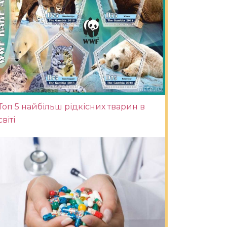
Топ 5 найбільш рідкісних тварин в
світі