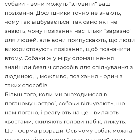
собаки - вони можуть "зловити" ваш
позіхання. Дослідники точно не знають,
чому так відбувається, так само як і не
знають, чому позіхання настільки "заразно"
для людей, але вони припускають, що люди
використовують позіхання, щоб позначити
втому. Собаки ж у міру одомашнення
знайшли безліч способів для спілкування з
людиною, і, можливо, позіхання - один з
таких способів.
Більш того, коли ми знаходимося в
поганому настрої, собаки відчувають, що
нам погано, і реагують на це - виляють
хвостами, схиляють голови набік, лижуть.
Це - форма розради. Ось чому собак можна
вважати відмінними "терапевтами": вони