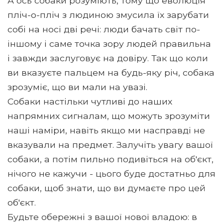
А ось собаки розуміють, тому що еволюція
пліч-о-пліч з людиною змусила їх зарубати
собі на носі дві речі: люди бачать світ по-
іншому і саме точка зору людей правильна
і завжди заслуговує на довіру. Так що коли
ви вказуєте пальцем на будь-яку річ, собака
зрозуміє, що ви мали на увазі.
Собаки настільки чутливі до наших
напрямних сигналам, що можуть зрозуміти
наші наміри, навіть якщо ми насправді не
вказували на предмет. Залучіть увагу вашої
собаки, а потім пильно подивіться на об'єкт,
нічого не кажучи - цього буде достатньо для
собаки, щоб знати, що ви думаєте про цей
об'єкт.
Будьте обережні з вашої нової владою: в