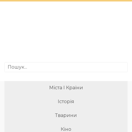
Міста І Країни
Історія
Тварини
Кіно