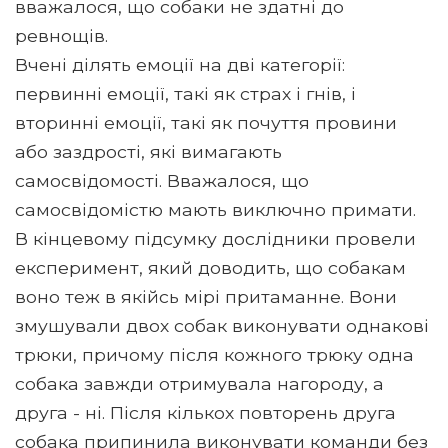
вважалося, що собаки не здатні до
ревнощів.
Вчені ділять емоції на дві категорії:
первинні емоції, такі як страх і гнів, і
вторинні емоції, такі як почуття провини
або заздрості, які вимагають
самосвідомості. Вважалося, що
самосвідомістю мають виключно примати.
В кінцевому підсумку дослідники провели
експеримент, який доводить, що собакам
воно теж в якійсь мірі притаманне. Вони
змушували двох собак виконувати однакові
трюки, причому після кожного трюку одна
собака завжди отримувала нагороду, а
друга - ні. Після кількох повторень друга
собака припинила виконувати команди без