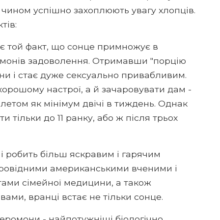
 чином успішно захоплюють увагу хлопців.
тів:
яє той факт, що сонце примножує в
гормонів задоволення. Отримавши "порцію
ни і стає дуже сексуально привабливим.
орошому настрої, а й зачаровувати дам - ​​
летом як мінімум двічі в тиждень. Однак
и тільки до 11 ранку, або ж після трьох
 і робить більш яскравим і гарячим
провідними американськими вченими і
ами сімейної медицини, а також
ами, вранці встає не тільки сонце.
 феромони - найпотужніші біологічно