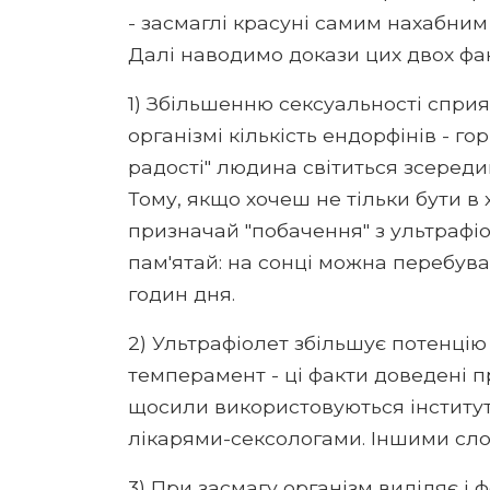
- засмаглі красуні самим нахабним
Далі наводимо докази цих двох фак
1) Збільшенню сексуальності спри
організмі кількість ендорфінів - 
радості" людина світиться зсереди
Тому, якщо хочеш не тільки бути в х
призначай "побачення" з ультрафіо
пам'ятай: на сонці можна перебуват
годин дня.
2) Ультрафіолет збільшує потенцію
темперамент - ці факти доведені 
щосили використовуються інститут
лікарями-сексологами. Іншими слов
3) При засмагу організм виділяє і