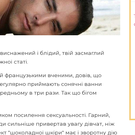
 виснажений і блідий, твій засмаглий
ної статі.
й французькими вченими, довів, що
 регулярно приймають сонячні ванни
редньому в три рази. Так що бігом
ком посилення сексуальності. Гарний,
ди сильніше привертав увагу дівчат, ніж
кт "шоколадної шкіри" має і зворотну дію