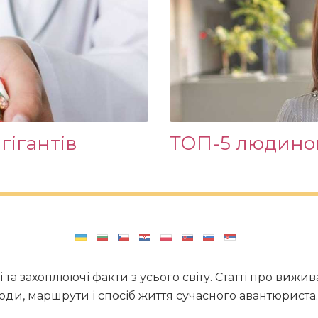
гігантів
ТОП-5 людиноп
і та захоплюючі факти з усього світу. Статті про виж
ди, маршрути і спосіб життя сучасного авантюриста. 