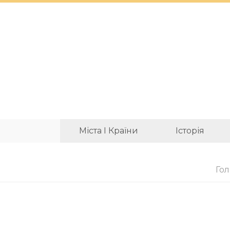
Міста І Країни
Історія
Го