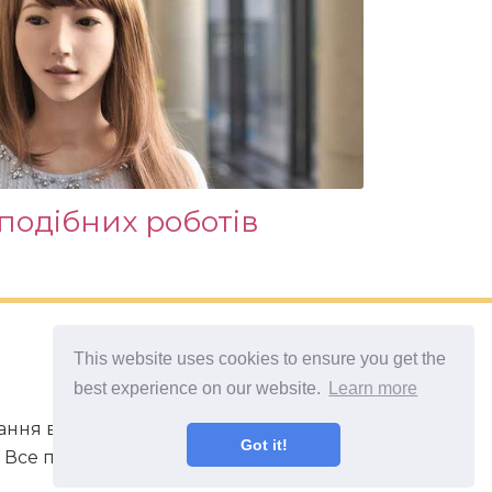
одібних роботів
This website uses cookies to ensure you get the
best experience on our website.
Learn more
ивання в непередбачених ситуаціях.
Got it!
Все про мистецтво магії.