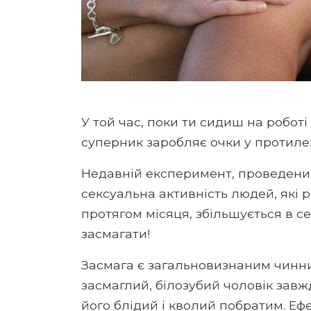
У той час, поки ти сидиш на роботі
суперник заробляє очки у протилеж
Недавній експеримент, проведени
сексуальна активність людей, які
протягом місяця, збільшується в се
засмагати!
Засмага є загальновизнаним чинни
засмаглий, білозубий чоловік завж
його блідий і кволий побратим. Ефе