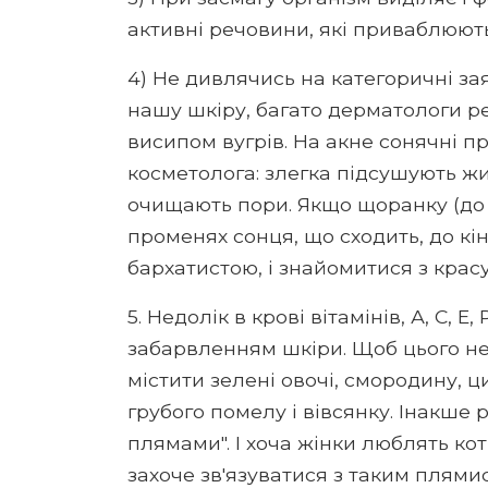
активні речовини, які приваблюют
4) Не дивлячись на категоричні за
нашу шкіру, багато дерматологи р
висипом вугрів. На акне сонячні п
косметолога: злегка підсушують жи
очищають пори. Якщо щоранку (до 1
променях сонця, що сходить, до кін
бархатистою, і знайомитися з крас
5. Недолік в крові вітамінів, А, С, 
забарвленням шкіри. Щоб цього н
містити зелені овочі, смородину, ци
грубого помелу і вівсянку. Інакш
плямами". І хоча жінки люблять ко
захоче зв'язуватися з таким плями