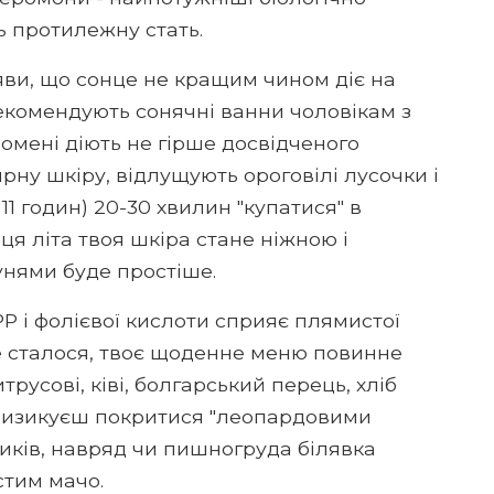
ь протилежну стать.
яви, що сонце не кращим чином діє на
екомендують сонячні ванни чоловікам з
ромені діють не гірше досвідченого
рну шкіру, відлущують ороговілі лусочки і
1 годин) 20-30 хвилин "купатися" в
ця літа твоя шкіра стане ніжною і
унями буде простіше.
Е, РР і фолієвої кислоти сприяє плямистої
е сталося, твоє щоденне меню повинне
трусові, ківі, болгарський перець, хліб
е ризикуєш покритися "леопардовими
тиків, навряд чи пишногруда білявка
стим мачо.