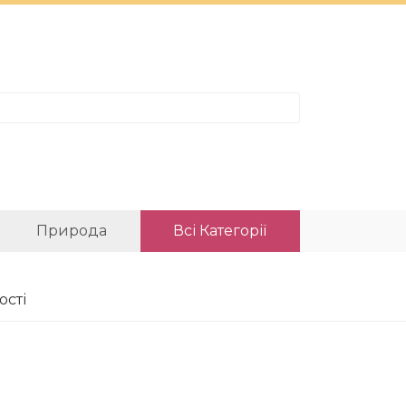
Природа
Всі Категорії
ості