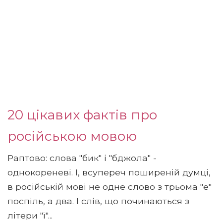
20 цікавих фактів про
російською мовою
Раптово: слова "бик" і "бджола" -
однокореневі. І, всупереч поширеній думці,
в російській мові не одне слово з трьома "е"
поспіль, а два. І слів, що починаються з
літери "ї"...