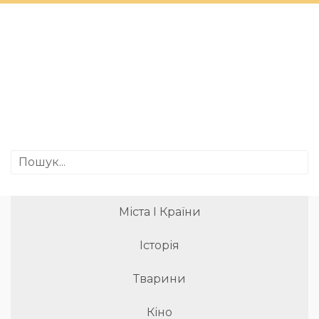
Міста І Країни
Історія
Тварини
Кіно