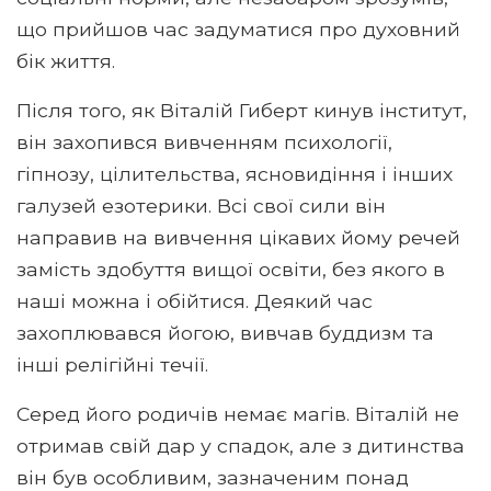
що прийшов час задуматися про духовний
бік життя.
Після того, як Віталій Гиберт кинув інститут,
він захопився вивченням психології,
гіпнозу, цілительства, ясновидіння і інших
галузей езотерики. Всі свої сили він
направив на вивчення цікавих йому речей
замість здобуття вищої освіти, без якого в
наші можна і обійтися. Деякий час
захоплювався йогою, вивчав буддизм та
інші релігійні течії.
Серед його родичів немає магів. Віталій не
отримав свій дар у спадок, але з дитинства
він був особливим, зазначеним понад