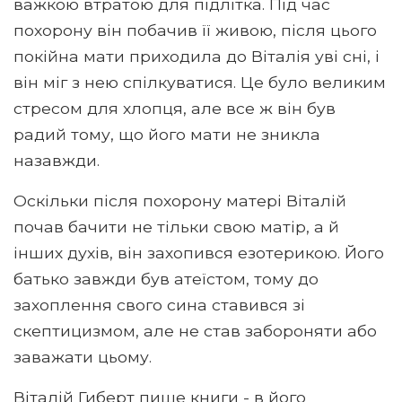
важкою втратою для підлітка. Під час
похорону він побачив її живою, після цього
покійна мати приходила до Віталія уві сні, і
він міг з нею спілкуватися. Це було великим
стресом для хлопця, але все ж він був
радий тому, що його мати не зникла
назавжди.
Оскільки після похорону матері Віталій
почав бачити не тільки свою матір, а й
інших духів, він захопився езотерикою. Його
батько завжди був атеїстом, тому до
захоплення свого сина ставився зі
скептицизмом, але не став забороняти або
заважати цьому.
Віталій Гиберт пише книги - в його