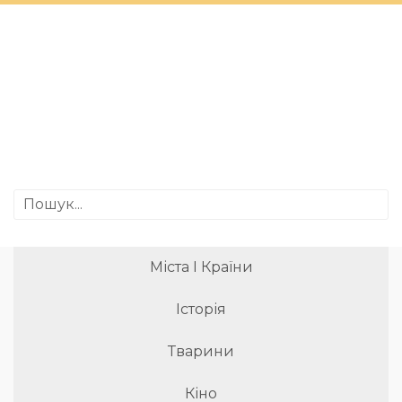
Міста І Країни
Історія
Тварини
Кіно