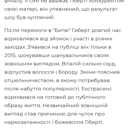
фіналу. Її син не вважає Гіберті конкурентом
своєї матері, він упевнений, що результат
шоу був куплений.
Після перемоги в "Битві" Гиберт довгий час
відмовлявся від зйомок і участі в різних
заходах. З'явився на публіці він тільки в
2015, шокувавши шанувальників своїм
зовнішнім виглядом. Віталій сильно схуд,
відпустив волосся і бороду. Зміни пояснив
отшельничеством, в якому потребував
після набуття популярності. Екстрасенс
відмовився не готовий до публічного
образу життя. Незвичайний зовнішній
вигляд став причиною для чуток про
наркозалежності і божевілля Гіберті.