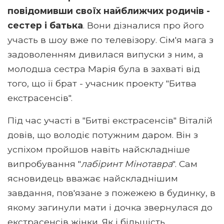
повідомивши своїх найближчих родичів -
сестер і батька
. Вони дізналися про його
участь в шоу вже по телевізору. Сім'я мага з
задоволенням дивилася випуски з ним, а
молодша сестра Марія була в захваті від
того, що її брат - учасник проекту "Битва
екстрасенсів".
Під час участі в "Битві екстрасенсів" Віталій
довів, що володіє потужним даром. Він з
успіхом пройшов навіть найскладніше
випробування "
лабіринт Мінотавра
". Сам
ясновидець вважає найскладнішим
завдання, пов'язане з пожежею в будинку, в
якому загинули мати і дочка звернулася до
екстрасенсів жінки. Як і більшість