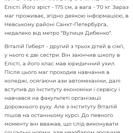
Елісті. Його зріст - 175 см, а вага - 70 кг. Зараз
маг проживає, згідно деякою інформацією, в
Невському районі Санкт-Петербурга,
недалеко від метро "Вулиця Дибенко".
Віталій Гиберт - другий з трьох дітей в сім'ї,
у нього є дві сестри. Він закінчив школу в
Елісті, а його клас мав юридичний ухил.
Після цього маг проходив навчання в
коледжі, осягаючи ази автомеханіки, далі
вступив до Інституту економіки і сервісу і
навчався на факультеті організації
дорожнього руху. Але з інституту Віталій
пішов на останньому курсі. До певного
моменту він вважав, що слід виконувати
соціальні норми, але незабаром зрозумів,