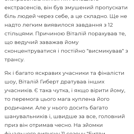
екстрасенсів, він був змушений пропускати
біль людей через себе, а це складно. Ще не
надто легким виявилося завдання з 12
стільцями. Причиною Віталій порахував те,
що ведучий заважав йому
сконцентруватися і постійно "висмикував" з
трансу.
Як і багато яскравих учасники та фіналісти
шоу, Віталій Гиберт дратував інших
учасників. Є така чутка, і якщо вірити йому,
то перемога цього мага куплена його
родичами. Але у нього досить багато
шанувальників і, швидше за все, головний
приз він отримав чесно. На зйомки
фінального випуску 11 сезону "Битви