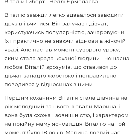
Віталій Гиберт і Неллі Єрмолаєва
Віталію завжди легко вдавалося заводити
друзів і вчитися. Він залучав і дівчат,
користуючись популярністю, зачаровуючи
їх і практично не знаючи відмови в жіночій
увазі. Але настав момент суворого уроку,
яким стала зрада коханої людини і нещасна
любов. Віталій зрозумів, що ставився до
дівчат занадто жорстоко і неправильно
поводився у відносинах з ними.
Першим коханням Віталія стала дівчина на
рік молодший за нього. Її звали Марина, і
вона була схожа і зовнішністю, і характером
на покійну маму ясновидця. Віталію на той
момент було 18 років. Марина довгий час