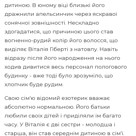
дитиною. В юному віці близькі його
дражнили апельсинчик через яскравої
сонячної зовнішності. Нескладно
здогадатися, що причиною цього став
вогненно-рудий колір його волосся, що
виділяє Віталія Гіберті з натовпу. Навіть
відразу після його народження на нього
ходив дивитися весь персонал пологового
будинку - вже тоді було зрозуміло, що
хлопчик буде рудим.
Свою сім'ю відомий езотерик вважає
абсолютно нормальною. Його батьки
любили своїх дітей і приділяли їм багато
часу. У Віталія є дві сестри - молодша і
старша, він став середнім дитиною в сім'ї.