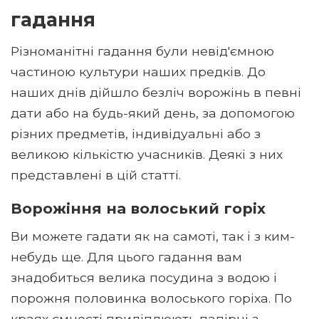
гадання
Різноманітні гадання були невід'ємною
частиною культури наших предків. До
наших днів дійшло безліч ворожінь в певні
дати або на будь-який день, за допомогою
різних предметів, індивідуальні або з
великою кількістю учасників. Деякі з них
представлені в цій статті.
Ворожіння на волоський горіх
Ви можете гадати як на самоті, так і з ким-
небудь ще. Для цього гадання вам
знадобиться велика посудина з водою і
порожня половинка волоського горіха. По
краях ємності приліплюють папірці з