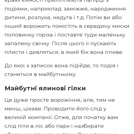
подіями, наприклад: заміжжя, народження
дитини, розлука, недуга і т.д. Потім ви або
інший ворожить помістіть в середину миски
половинку горіха і поставте туди маленьку
запалену свічку. Після цього її пускають
плисти і дивляться, в який бік вона пливе.
До якої з записок вона підійде, то подія і
станеться в майбутньому.
Майбутні ялинові гілки
Це дуже просте ворожіння, але, тим не
менш, цікаве. Проводити його слід у
великій компанії. Отже, для початку вам
слід піти в ліс або парк і назбирати