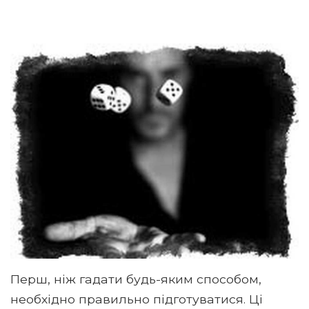
Перш, ніж гадати будь-яким способом,
необхідно правильно підготуватися. Ці