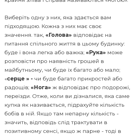
Виберіть одну з них, яка здається вам
підходящою. Кожна з них має своє
значення. так,
«Голова»
відповідає на
питання спільного життя в цьому будинку:
буде і вона легка або важка;
«Рука»
може
розповісти про наявність грошей в
майбутньому, чи буде їх багато або мало;
«
серце » -
чи буде багато прикростей або
радощів;
«Нога»
ж відповідає про подорожі,
переїзди. Отже, коли ви дізналися, яка саме
купка як називається, підрахуйте кількість
бобів в ній. Якщо там непарну кількість -
значить, відповідь слід трактувати в
позитивному сенсі, якщо ж парне - тоді в