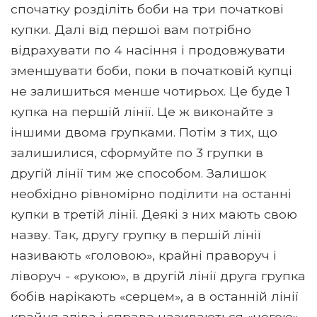
спочатку розділіть боби на три початкові
купки. Далі від першої вам потрібно
відрахувати по 4 насіння і продовжувати
зменшувати боби, поки в початковій купці
не залишиться менше чотирьох. Це буде 1
купка на першій лінії. Це ж виконайте з
іншими двома групками. Потім з тих, що
залишилися, сформуйте по 3 групки в
другій лінії тим же способом. Залишок
необхідно рівномірно поділити на останні
купки в третій лінії. Деякі з них мають свою
назву. Так, другу групку в першій лінії
називають «головою», крайні праворуч і
ліворуч - «рукою», в другій лінії друга групка
бобів нарікають «серцем», а в останній лінії
крайня зліва і справа називаються «ногою».