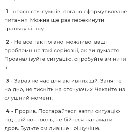
1
- неясність, сумнів, погано сформульоване
питання. Можна ще раз перекинути
гральну кістку
2
- Не все так погано, можливо, ваші
проблеми не такі серйозні, як ви думаєте.
Проаналізуйте ситуацію, спробуйте змінити
її.
3
- Зараз не час для активних дій. Залягте
на дно, не тисніть на оточуючих. Чекайте на
слушний момент.
4
- Прорив. Постарайтеся взяти ситуацію
під свій контроль, не бійтеся наламати
дров. Будьте сміливіше і рішучіше.