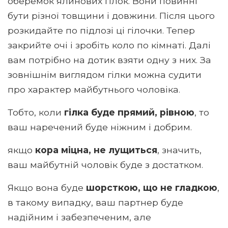
оберемок ялинових гілок. Вони повинні
бути різної товщини і довжини. Після цього
розкидайте по підлозі ці гілочки. Тепер
закрийте очі і зробіть коло по кімнаті. Далі
вам потрібно на дотик взяти одну з них. За
зовнішнім виглядом гілки можна судити
про характер майбутнього чоловіка.
Тобто, коли
гілка буде прямий, рівною
, то
ваш наречений буде ніжним і добрим.
якщо
кора міцна, не лущиться
, значить,
ваш майбутній чоловік буде з достатком.
Якщо вона буде
шорсткою, що не гладкою
,
в такому випадку, ваш партнер буде
надійним і забезпеченим, але