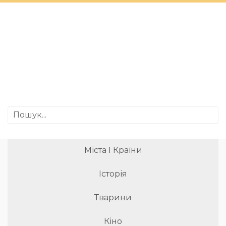
Міста І Країни
Історія
Тварини
Кіно