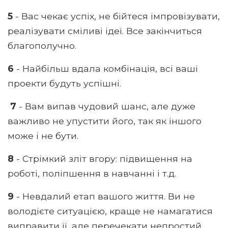
5
- Вас чекає успіх, не бійтеся імпровізувати,
реалізувати сміливі ідеї. Все закінчиться
благополучно.
6
- Найбільш вдала комбінація, всі ваші
проекти будуть успішні.
7
- Вам випав чудовий шанс, але дуже
важливо не упустити його, так як іншого
може і не бути.
8
- Стрімкий зліт вгору: підвищення на
роботі, поліпшення в навчанні і т.д.
9
- Невдалий етап вашого життя. Ви не
володієте ситуацією, краще не намагатися
виправити її, але перечекати непростий