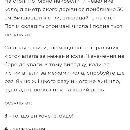
На столі потрібно накреслити невелике
коло, діаметр якого дорівнює приблизно 30
см. Змішавши кістки, викладайте на стіл.
Потім складіть отримані числа і подивіться
результат.
Слід зауважити, що якщо одна з гральних
кісток впала за межами кола, її значення не
бере до уваги. У тому випадку, коли всі
кістки впали за межами кола, спробуйте ще
раз. Якщо ж і цього разу нічого не вийшло,
відкладіть ворожіння на інший день.
результат:
3
- то, що ви хочете, буде!
4
- засмучення;