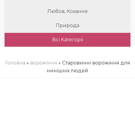
Любов, Кохання
Природа
Всі Категорії
Головна
»
ворожіння
» Старовинні ворожіння для
нинішніх людей