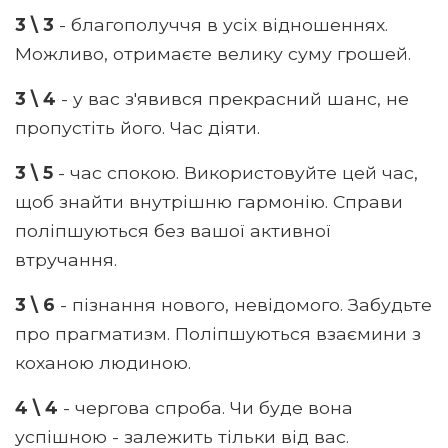
3 \ 3
- благополуччя в усіх відношеннях.
Можливо, отримаєте велику суму грошей.
3 \ 4
- у вас з'явився прекрасний шанс, не
пропустіть його. Час діяти.
3 \ 5
- час спокою. Використовуйте цей час,
щоб знайти внутрішню гармонію. Справи
поліпшуються без вашої активної
втручання.
3 \ 6
- пізнання нового, невідомого. Забудьте
про прагматизм. Поліпшуються взаємини з
коханою людиною.
4 \ 4
- чергова спроба. Чи буде вона
успішною - залежить тільки від вас.