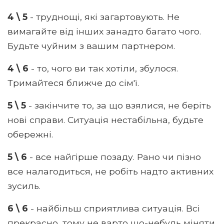
4 \ 5
- труднощі, які загартовують. Не
вимагайте від інших занадто багато чого.
Будьте чуйним з вашим партнером.
4 \ 6
- то, чого ви так хотіли, збулося.
Тримайтеся ближче до сім'ї.
5 \ 5
- закінчите то, за що взялися, не беріть
нові справи. Ситуація нестабільна, будьте
обережні.
5 \ 6
- все найгірше позаду. Рано чи пізно
все налагодиться, не робіть надто активних
зусиль.
6 \ 6
- найбільш сприятлива ситуація. Всі
прекрасно, тому не варто що-небудь міняти.