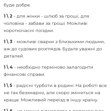
буде добре.
1 \ 2
- для жінки - шлюб за гроші, для
чоловіка - забави за гроші. Можливі
короткочасні поїздки.
1 \ 3
- можливі сварки з близькими людьми,
аж до судових розглядів. Будьте уважні до
деталей.
1 \ 4
- необхідно терміново залагодити
фінансові справи.
1 \ 5
- радісні турботи в родині. На роботі все
не так безхмарно, але скоро зміниться на
краще. Можливий переїзд в іншу країну.
1 \ 6
- не можна відмовляти в допомозі тим,