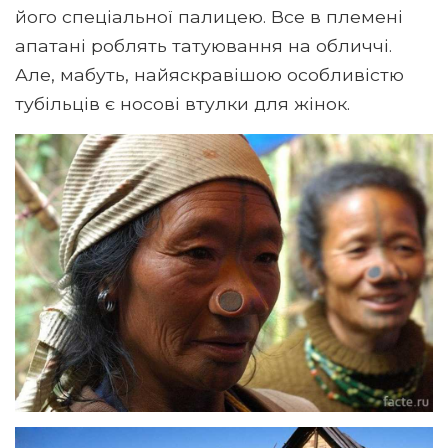
його спеціальної палицею. Все в племені
апатані роблять татуювання на обличчі.
Але, мабуть, найяскравішою особливістю
тубільців є носові втулки для жінок.