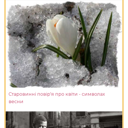
Старовинні повір'я про квіти - символах
весни