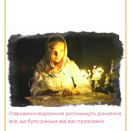
Старовинні ворожіння допоможуть дізнатися
все, що було раніше від вас приховано