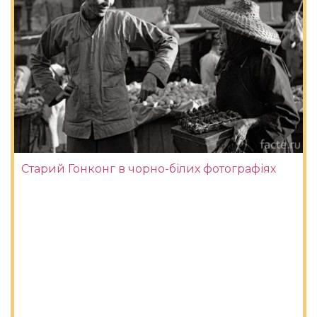
Старий Гонконг в чорно-білих фотографіях