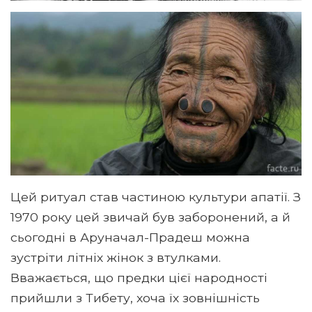
Цей ритуал став частиною культури апатії. З
1970 року цей звичай був заборонений, а й
сьогодні в Аруначал-Прадеш можна
зустріти літніх жінок з втулками.
Вважається, що предки цієї народності
прийшли з Тибету, хоча їх зовнішність