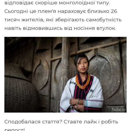
відповідає скоріше монголоїдної типу.
Сьогодні це плем'я нараховує близько 26
тисяч жителів, які зберігають самобутність
навіть відмовившись від носіння втулок.
Сподобалася стаття? Ставте лайк і робіть
репост!