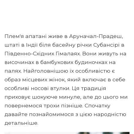
Плем'я апатані живе в Аруначал-Прадеш,
штаті в Індії біля басейну річки Субансірі в
Південно-Східних Гімалаях. Вони живуть на
височинах в бамбукових будиночках на
палях. Найголовнішою їх особливістю є
образ місцевих жінок, який включає в себе
особливі носові втулки. Ця традиція
приховує шокуюче минуле, але до цього ми
повернемося трохи пізніше. Спочатку
давайте познайомимося з цією народністю
детальніше.