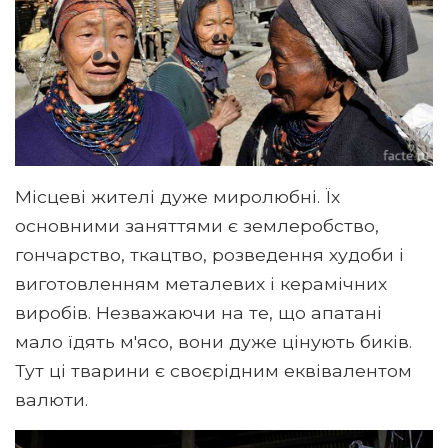
Місцеві жителі дуже миролюбні. Їх
основними заняттями є землеробство,
гончарство, ткацтво, розведення худоби і
виготовленням металевих і керамічних
виробів. Незважаючи на те, що апатані
мало їдять м'ясо, вони дуже цінують биків.
Тут ці тварини є своєрідним еквівалентом
валюти.