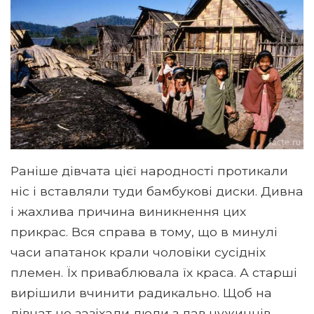
Раніше дівчата цієї народності протикали
ніс і вставляли туди бамбукові диски. Дивна
і жахлива причина виникнення цих
прикрас. Вся справа в тому, що в минулі
часи апатанок крали чоловіки сусідніх
племен. Їх приваблювала їх краса. А старші
вирішили вчинити радикально. Щоб на
дівчат не зазіхали люди з лав чужинців,