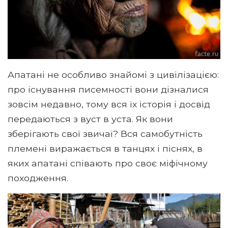
Апатані не особливо знайомі з цивілізацією:
про існування писемності вони дізналися
зовсім недавно, тому вся їх історія і досвід
передаються з вуст в уста. Як вони
зберігають свої звичаї? Вся самобутність
племені виражається в танцях і піснях, в
яких апатані співають про своє міфічному
походження.