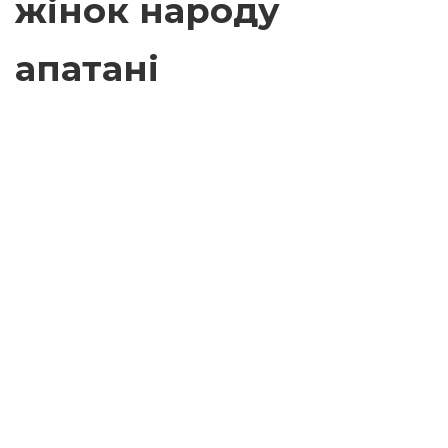
жінок народу
апатані