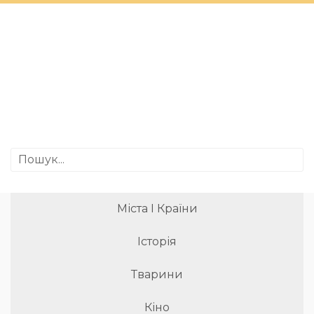
Міста І Країни
Історія
Тварини
Кіно