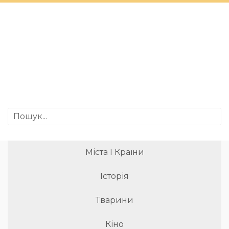
Міста І Країни
Історія
Тварини
Кіно