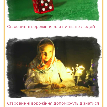
Старовинні ворожіння для нинішніх людей
Старовинні ворожіння допоможуть дізнатися