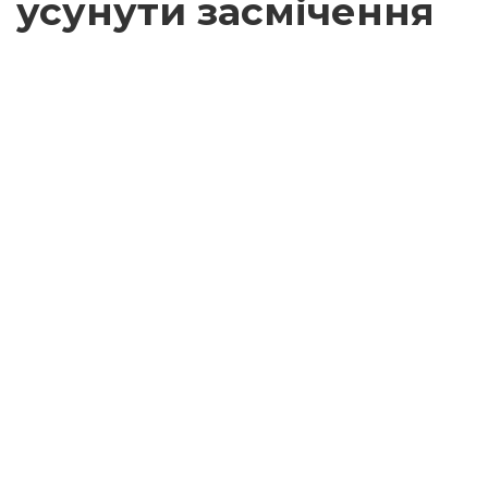
усунути засмічення