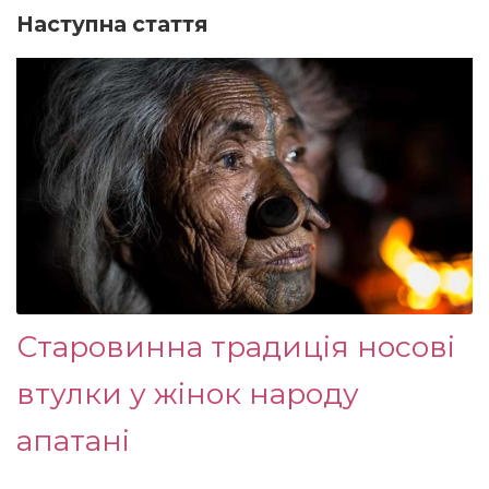
Наступна стаття
Старовинна традиція носові
втулки у жінок народу
апатані