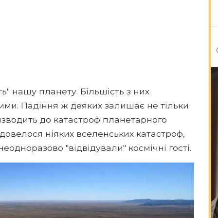
" нашу планету. Більшість з них
ми. Падіння ж деяких залишає не тільки
ризводить до катастроф планетарного
 довелося ніяких вселенських катастроф,
еодноразово "відвідували" космічні гості.