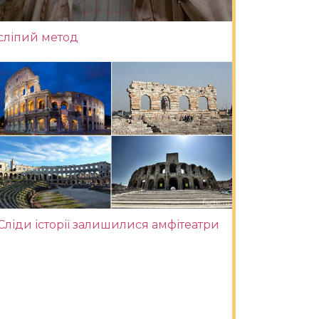
сліпий метод
Сліди історії залишилися амфітеатри