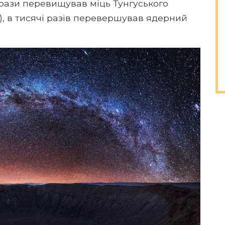
 рази перевищував міць Тунгуського
а), в тисячі разів перевершував ядерний