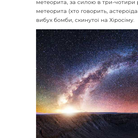
метеорита, за силою в три-чотири
метеорита (хто говорить, астероїд
вибух бомби, скинутої на Хіросіму.