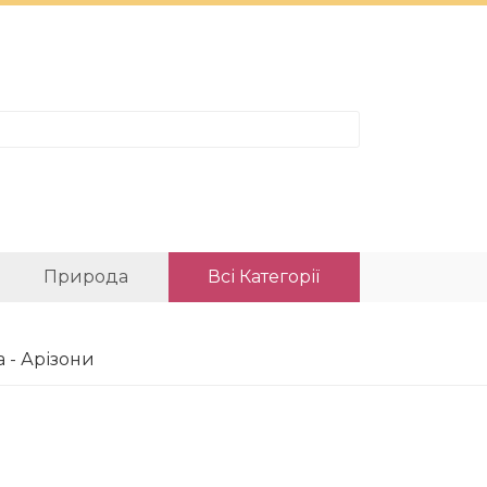
Природа
Всі Категорії
 - Арізони