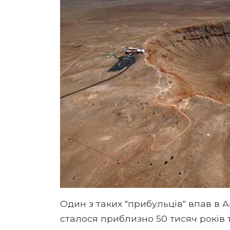
Один з таких "прибульців" впав в А
сталося приблизно 50 тисяч років 