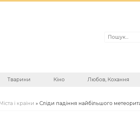
Тварини
Кіно
Любов, Кохання
Міста і країни
» Сліди падіння найбільшого метеорита