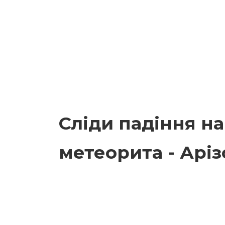
Сліди падіння н
метеорита - Арі