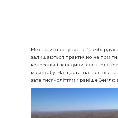
Метеорити регулярно "бомбардують
залишаються практично не помітни
колосальні западини, але іноді п
масштабу. На щастя, на наш вік не
зате тисячоліттями раніше Землю н