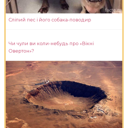
Сліпий пес і його собака-поводир
Чи чули ви коли-небудь про «Вікні
Овертон»?