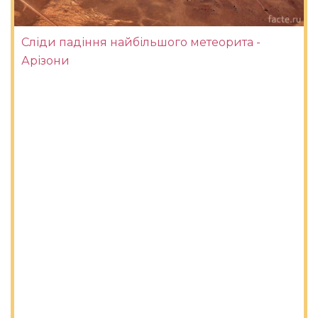
Сліди падіння найбільшого метеорита -
Арізони