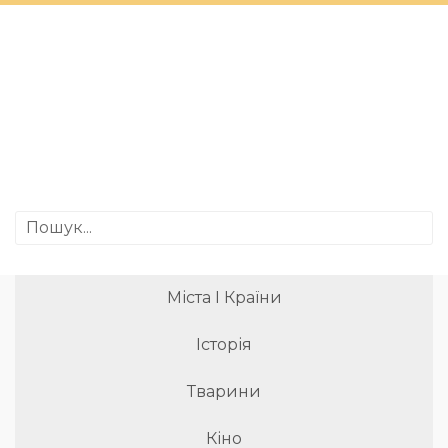
Міста І Країни
Історія
Тварини
Кіно