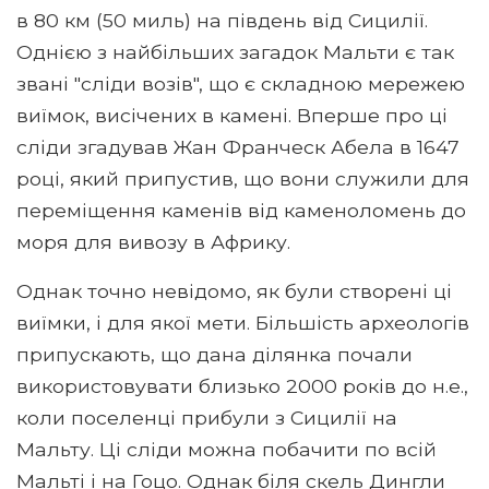
в 80 км (50 миль) на південь від Сицилії.
Однією з найбільших загадок Мальти є так
звані "сліди возів", що є складною мережею
виїмок, висічених в камені. Вперше про ці
сліди згадував Жан Франческ Абела в 1647
році, який припустив, що вони служили для
переміщення каменів від каменоломень до
моря для вивозу в Африку.
Однак точно невідомо, як були створені ці
виїмки, і для якої мети. Більшість археологів
припускають, що дана ділянка почали
використовувати близько 2000 років до н.е.,
коли поселенці прибули з Сицилії на
Мальту. Ці сліди можна побачити по всій
Мальті і на Гоцо. Однак біля скель Дингли