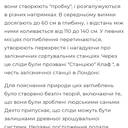
вони створюють "пробку", і розгалужуються
в різних напрямках. В середньому виїмки
досягають до 60 см в глибину, і відстань між
ними коливається від 110 до 140 см. У певних
місцях поглиблення перетинаються,
утворюють перехрестя і нагадуючи про
залізничних сортувальних станціях. Через
це сліди були прозвані "Станцією" Клаф ", в
честь залізничної станції в Лондоні.
Для пояснення природи цих заглиблень
було створено безліч теорій, включаючи те,
що вони були зроблені людськими саньми.
Дехто припускає, що сліди можуть бути
залишками древньої зрошувальної
системи. Недавні дослідження додали