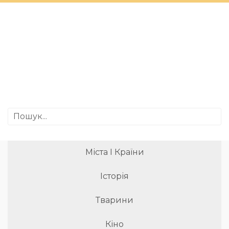
Міста І Країни
Історія
Тварини
Кіно