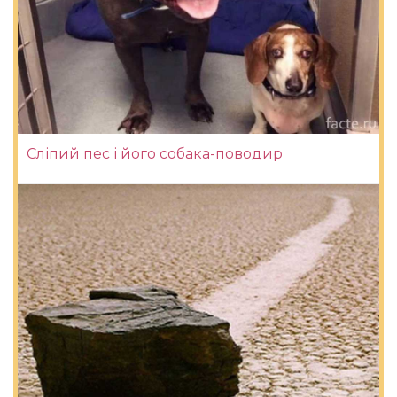
Сліпий пес і його собака-поводир