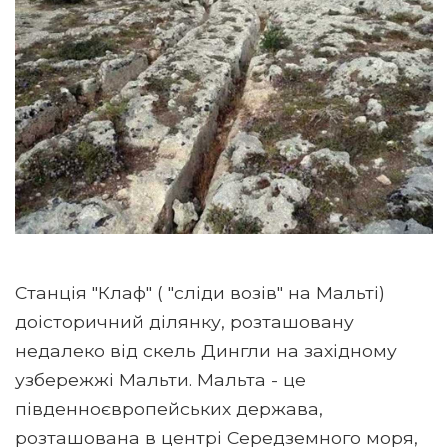
Станція "Клаф" ( "сліди возів" на Мальті)
доісторичний ділянку, розташовану
недалеко від скель Дингли на західному
узбережжі Мальти. Мальта - це
південноєвропейських держава,
розташована в центрі Середземного моря,