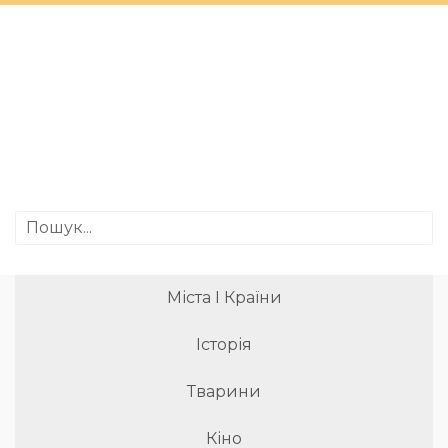
Міста І Країни
Історія
Тварини
Кіно