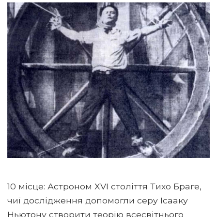
10 місце: Астроном XVI століття Тихо Браге,
чиї дослідження допомогли серу Ісааку
Ньютону створити теорію всесвітнього