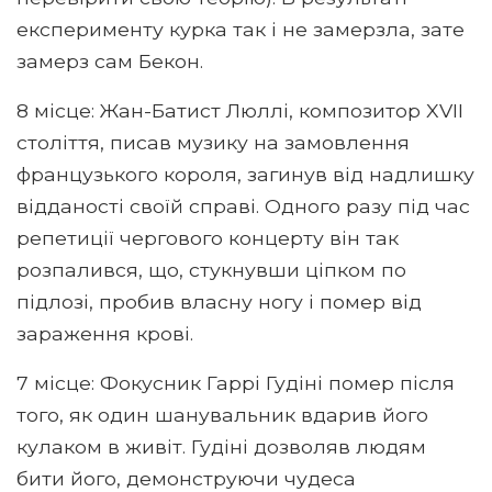
експерименту курка так і не замерзла, зате
замерз сам Бекон.
8 місце: Жан-Батист Люллі, композитор XVII
століття, писав музику на замовлення
французького короля, загинув від надлишку
відданості своїй справі. Одного разу під час
репетиції чергового концерту він так
розпалився, що, стукнувши ціпком по
підлозі, пробив власну ногу і помер від
зараження крові.
7 місце: Фокусник Гаррі Гудіні помер після
того, як один шанувальник вдарив його
кулаком в живіт. Гудіні дозволяв людям
бити його, демонструючи чудеса