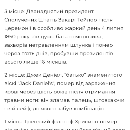
3 місце: Дванадцятий президент
Сполучених Штатів Закарі Тейлор після
церемонії в особливо жаркий день 4 липня
1850 року з'їв дуже багато морозива,
захворів нетравленням шлунка і помер
через п'ять днів, пробувши президентів
всього лише 16 місяців.
2 місце: Джек Деніел, "батько" знаменитого
віскі "Jack Daniel's", помер від зараження
крові через шість років після отримання
травми ноги: він зламав палець, штовхаючи
свій сейф, до якого забув комбінацію.
1 місце: Грецький філософ Хрисипп помер
від сміху, спостерігаючи як його п'яний осел