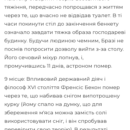
тяжіння, передчасно попрощався з життям
через те, що вчасно не відвідав туалет. В ті
часи покинути стіл до закінчення бенкету
означало завдати тяжка образа господареві
будинку. Будучи людиною чемним, Бразі не
посмів попросити дозволу вийти з-за столу.
Його сечовий міхур лопнув, і,
промучившись 11 днів, астроном помер.
9 місце: Впливовий державний діяч і
філософ XVI століття Френсіс Бекон помер
через те, що набивав снігом випотрошену
курку (йому спало на думку, що для
збереження м'яса можна замість солі
використовувати сніг, і він спробував
перевірити свою теорію). В результаті