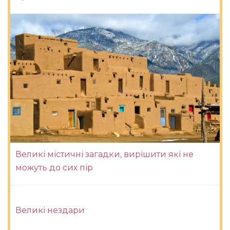
Великі містичні загадки, вирішити які не
можуть до сих пір
Великі нездари