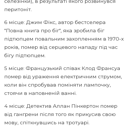
селезінки), в результаті якого розвинувся
перитоніт.
6 місце: Джим Фікс, автор бестселера
"Повна книга про біг", яка зробила біг
підтюпцем повальним захопленням в 1970-х
років, помер від серцевого нападу під час
бігу підтюпцем.
5 місце: Французький співак Клод Франсуа
помер від ураження електричним струмом,
коли він спробував поміняти лампочку,
стоячи в наповненій ванні.
4 місце: Детектив Аллан Пінкертон помер
від гангрени після того як прикусив свою
мову, спіткнувшись на тротуарі.