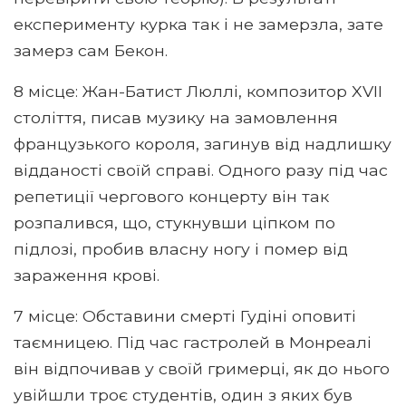
експерименту курка так і не замерзла, зате
замерз сам Бекон.
8 місце: Жан-Батист Люллі, композитор XVII
століття, писав музику на замовлення
французького короля, загинув від надлишку
відданості своїй справі. Одного разу під час
репетиції чергового концерту він так
розпалився, що, стукнувши ціпком по
підлозі, пробив власну ногу і помер від
зараження крові.
7 місце: Обставини смерті Гудіні оповиті
таємницею. Під час гастролей в Монреалі
він відпочивав у своїй гримерці, як до нього
увійшли троє студентів, один з яких був