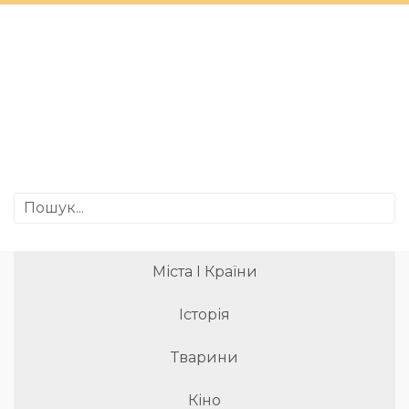
Міста І Країни
Історія
Тварини
Кіно