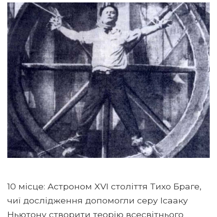
10 місце: Астроном XVI століття Тихо Браге,
чиї дослідження допомогли серу Ісааку
Ньютону створити теорію всесвітнього