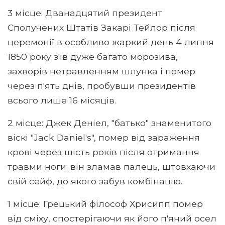
3 місце: Дванадцятий президент
Сполучених Штатів Закарі Тейлор після
церемонії в особливо жаркий день 4 липня
1850 року з'їв дуже багато морозива,
захворів нетравленням шлунка і помер
через п'ять днів, пробувши президентів
всього лише 16 місяців.
2 місце: Джек Деніел, "батько" знаменитого
віскі "Jack Daniel's", помер від зараження
крові через шість років після отримання
травми ноги: він зламав палець, штовхаючи
свій сейф, до якого забув комбінацію.
1 місце: Грецький філософ Хрисипп помер
від сміху, спостерігаючи як його п'яний осел