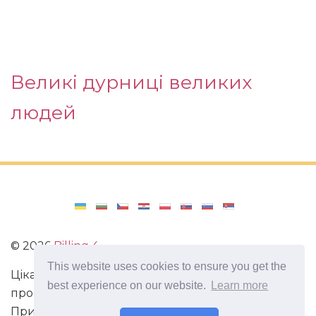
Великі дурниці великих
людей
©
2026
Billing 4
This website uses cookies to ensure you get the
Цікаві та захоплюючі факти з усього світу. Статті
best experience on our website.
Learn more
про виживання в непередбачених ситуаціях.
Пригоди, маршрути і спосіб життя сучасного