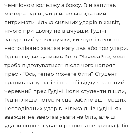
чемпіоном коледжу з боксу. Він запитав
містера Гудіні, чи дійсно він здатний
витримати кілька сильних ударів в живіт,
нічого при цьому не відчувши. Гудіні,
занурений у свої думки, кивнув, і студент
несподівано завдав магу два або три удари.
Гудіні ледве зупинив його: "Зачекайте, мені
треба підготуватися", після чого напряг
прес - "Ось, тепер можете бити". Студент
вдарив пару разів і на собі відчув залізний
черевний прес Гудіні. Коли студенти пішли,
Гудіні лише потер місце, забите від перших
несподіваних ударів. Кілька днів Гудіні, як
завжди, не звертав уваги на біль, але ці
удари спровокували розрив апендикса (або