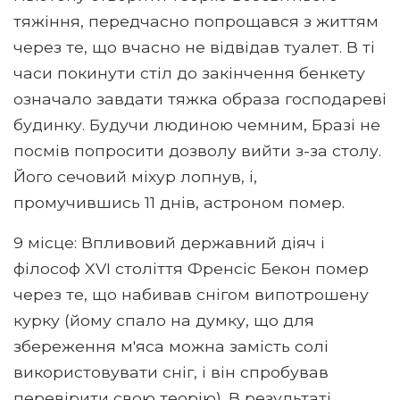
тяжіння, передчасно попрощався з життям
через те, що вчасно не відвідав туалет. В ті
часи покинути стіл до закінчення бенкету
означало завдати тяжка образа господареві
будинку. Будучи людиною чемним, Бразі не
посмів попросити дозволу вийти з-за столу.
Його сечовий міхур лопнув, і,
промучившись 11 днів, астроном помер.
9 місце: Впливовий державний діяч і
філософ XVI століття Френсіс Бекон помер
через те, що набивав снігом випотрошену
курку (йому спало на думку, що для
збереження м'яса можна замість солі
використовувати сніг, і він спробував
перевірити свою теорію). В результаті