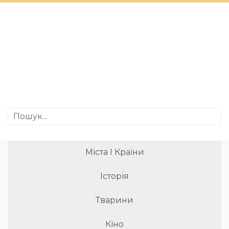
Міста І Країни
Історія
Тварини
Кіно