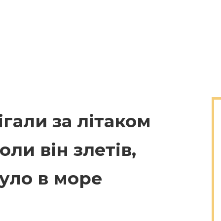
гали за літаком
оли він злетів,
уло в море