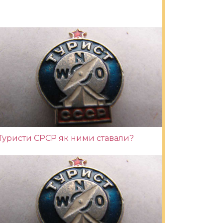
Туристи СРСР як ними ставали?