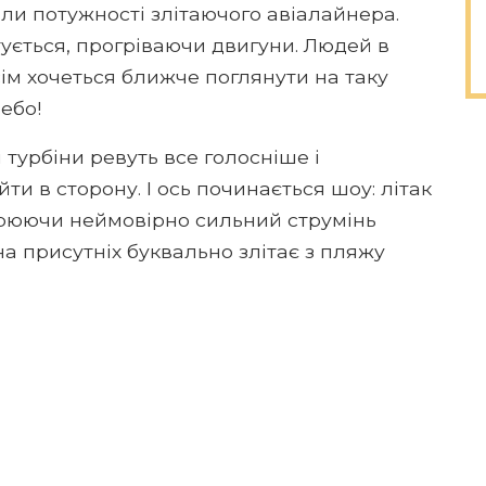
али потужності злітаючого авіалайнера.
ується, прогріваючи двигуни. Людей в
всім хочеться ближче поглянути на таку
небо!
 турбіни ревуть все голосніше і
ійти в сторону. І ось починається шоу: літак
орюючи неймовірно сильний струмінь
на присутніх буквально злітає з пляжу