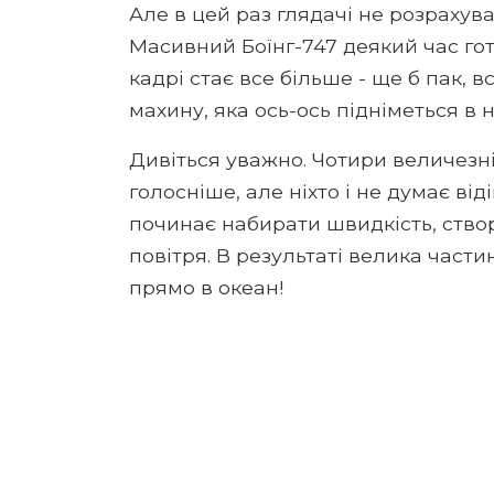
Але в цей раз глядачі не розрахув
Масивний Боїнг-747 деякий час гот
кадрі стає все більше - ще б пак, 
махину, яка ось-ось підніметься в 
Дивіться уважно. Чотири величезні
голосніше, але ніхто і не думає від
починає набирати швидкість, ств
повітря. В результаті велика части
прямо в океан!