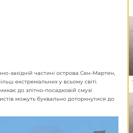
но-західній частині острова Сен-Мартен,
льш екстремальних у всьому світі.
микає до злітно-посадковій смузі
ристів можуть буквально доторкнутися до