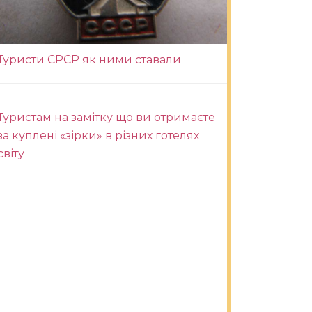
Туристи СРСР як ними ставали
Туристам на замітку що ви отримаєте
за куплені «зірки» в різних готелях
світу