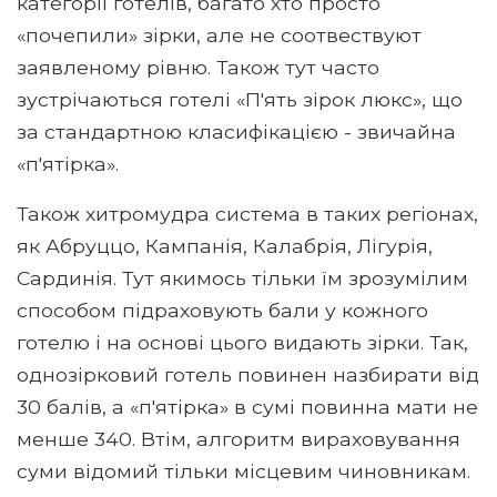
категорії готелів, багато хто просто
«почепили» зірки, але не соотвествуют
заявленому рівню. Також тут часто
зустрічаються готелі «П'ять зірок люкс», що
за стандартною класифікацією - звичайна
«п'ятірка».
Також хитромудра система в таких регіонах,
як Абруццо, Кампанія, Калабрія, Лігурія,
Сардинія. Тут якимось тільки їм зрозумілим
способом підраховують бали у кожного
готелю і на основі цього видають зірки. Так,
однозірковий готель повинен назбирати від
30 балів, а «п'ятірка» в сумі повинна мати не
менше 340. Втім, алгоритм вираховування
суми відомий тільки місцевим чиновникам.