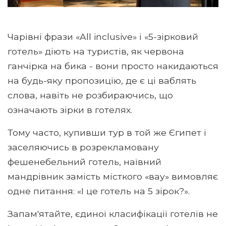
Чарівні фрази «All inclusive» і «5-зірковий
готель» діють на туристів, як червона
ганчірка на бика - вони просто накидаються
на будь-яку пропозицію, де є ці ваблять
слова, навіть не розбираючись, що
означають зірки в готелях.
Тому часто, купивши тур в той же Єгипет і
заселяючись в розрекламовану
фешенебельний готель, наївний
мандрівник замість місткого «вау» вимовляє
одне питання: «І це готель на 5 зірок?».
Запам'ятайте, єдиної класифікації готелів не