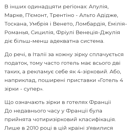
В інших одинадцяти регіонах: Апулія,
Марке, П'ємонт, Трентіно - Альто Адідже,
Тоскана, Умбрія і Венето, Ломбардія, Емілія-
Романья, Сицилія, Фріулі Венеція-Джулія
діє більш-менш адекватна система.
До речі, в Італії за кожну зірку сплачується
податок, тому часто готель має всього дві
таких, а рекламує себе як 4-зірковий. Або,
наприклад, поширені приставки «Готель 4
зірки - супер».
Що означають зірки в готелях Франції
До недавнього часу у Франції була
прийнята чотиризірковий класифікація.
Лише в 2010 році в цій країні з'явилися