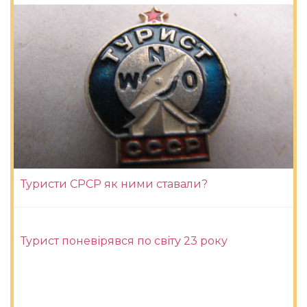
Туристи СРСР як ними ставали?
Турист поневірявся по світу 23 року