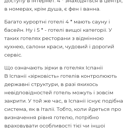
доступу в інтернет. 4 * знаходяться в центрі,
в номерах, крім душа, є фен і ванна.
Багато курортні готелі 4 * мають сауну і
басейн. Ну і 5 * - готелі вищої категорії. У
таких готелях ресторани з відмінною
кухнею, салони краси, чудовий і дорогий
сервіс.
Що означають зірки в готелях Іспанії
В Іспанії «зірковість» готелів контролюють
державні структури, в разі якихось
невідповідностей готель можуть і зовсім
закрити. У той же час, в Іспанії існує подібна
система, як в Італії. Тобто, коли йдеться про
визначення рівня готелю, потрібно
враховувати особливості тієї чи іншої