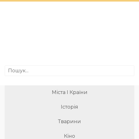
Міста І Країни
Історія
Тварини
Кіно