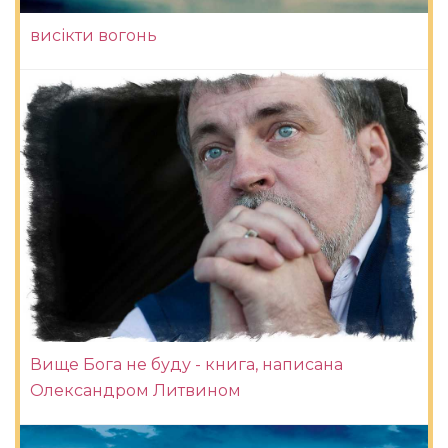
висікти вогонь
Вище Бога не буду - книга, написана
Олександром Литвином