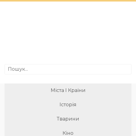
Міста І Країни
Історія
Тварини
Кіно