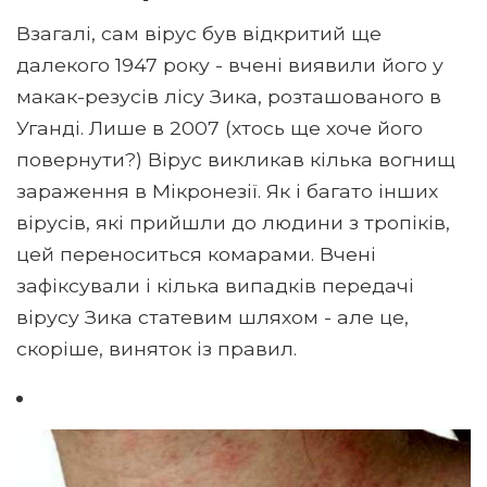
Взагалі, сам вірус був відкритий ще
далекого 1947 року - вчені виявили його у
макак-резусів лісу Зика, розташованого в
Уганді. Лише в 2007 (хтось ще хоче його
повернути?) Вірус викликав кілька вогнищ
зараження в Мікронезії. Як і багато інших
вірусів, які прийшли до людини з тропіків,
цей переноситься комарами. Вчені
зафіксували і кілька випадків передачі
вірусу Зика статевим шляхом - але це,
скоріше, виняток із правил.