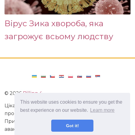
Вірус Зика хвороба, яка
загрожує всьому людству
©
2026
Billing 4
This website uses cookies to ensure you get the
Цікаві та захоплюючі факти з усього світу. Статті
best experience on our website.
Learn more
про виживання в непередбачених ситуаціях.
Пригоди, маршрути і спосіб життя сучасного
Got it!
авантюриста. Все про мистецтво магії.