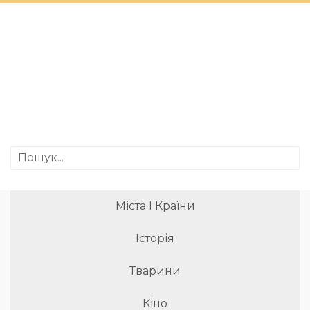
Міста І Країни
Історія
Тварини
Кіно