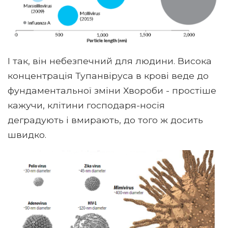
І так, він небезпечний для людини. Висока
концентрація Тупанвіруса в крові веде до
фундаментальної зміни Хвороби - простіше
кажучи, клітини господаря-носія
деградують і вмирають, до того ж досить
швидко.