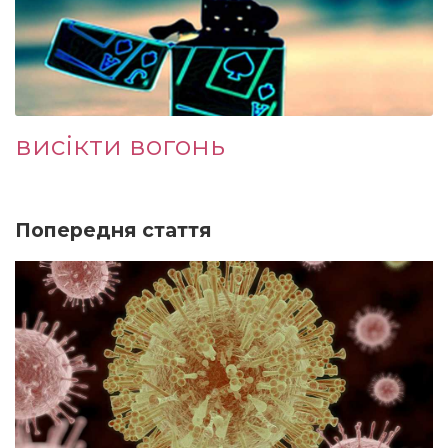
висікти вогонь
Попередня стаття