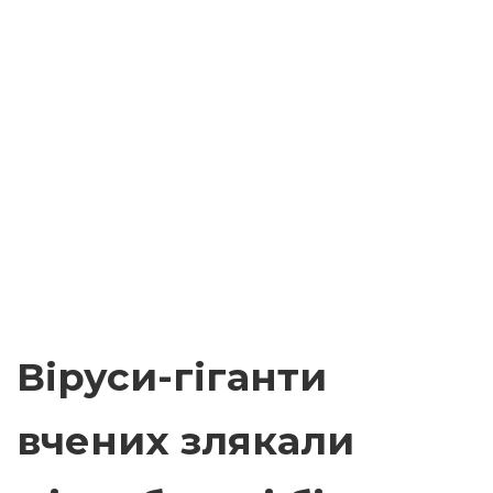
Віруси-гіганти
вчених злякали